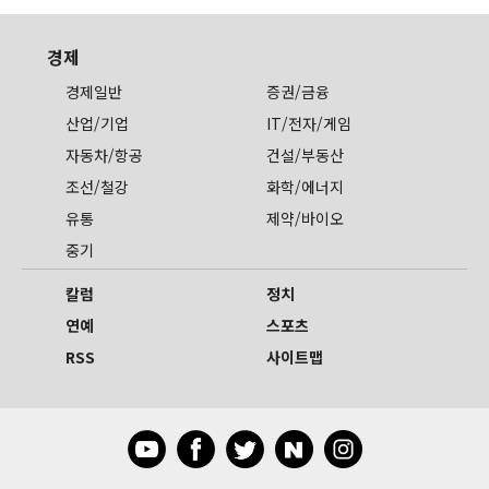
경제
경제일반
증권/금융
산업/기업
IT/전자/게임
자동차/항공
건설/부동산
조선/철강
화학/에너지
유통
제약/바이오
중기
칼럼
정치
연예
스포츠
RSS
사이트맵