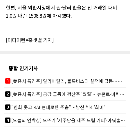
한편, 서울 외환시장에서 원·달러 환율은 전 거래일 대비
1.0원 내린 1506.8원에 마감했다.
[미디어펜=홍샛별 기자]
종합 인기기사
looks_one
[美증시 특징주] 일라이릴리, 블록버스터 실적에 급등…마운자로 매출 폭발
looks_two
[美증시 특징주] 금값 급등에 광산주 '훨훨'…뉴몬트·바릭마이닝 주도
looks_3
"한화 웃고 KAI·현대로템 주춤"…방산 빅4 '희비'
looks_4
[오늘의 언박싱] 오뚜기 '제주담음 제주 드립 커피'·아워홈 ‘갓석박지’ 外