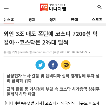
menu
search
뉴스홈
경제
정치
연예
스포츠
외인 3조 매도 폭탄에 코스피 7200선 턱
걸이…코스닥은 2%대 털썩
홍샛별 기자 | newstar@mediapen.com |
수정 2026-05-20 16:04:59
삼성전자 노사 갈등 및 엔비디아 실적 경계감에 투자 심
리 급격히 위축
금리·환율 등 거시경제 부담 속 코스닥 시가총액 상위주
일제히 하락 마감
[미디어펜=홍샛별 기자] 코스피가 외국인의 대규모 매도세