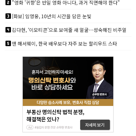
looks_two
"영화 '귀향'은 반일 영화 아니다, 과거 직면해야 한다"
looks_3
[화보] 임영웅, 10년의 시간을 담은 눈빛
looks_4
김다현, ‘이모티콘’으로 보여줄 새 얼굴…성숙해진 비주얼
looks_5
앤 해서웨이, 한국 배우보다 자주 보는 할리우드 스타