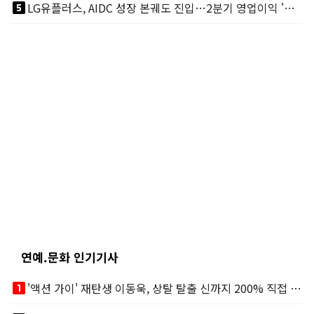
looks_5
LG유플러스, AIDC 성장 본궤도 진입…2분기 영업이익 '역대 최대'
연예.문화 인기기사
looks_one
'액션 가이' 재탄생 이동욱, 상탈 탈출 신까지 200% 직접 소화