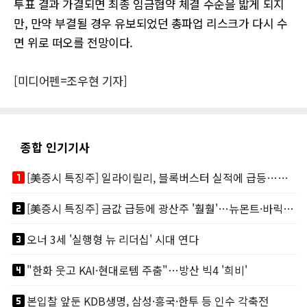
투표 결과 가결되면 최종 임금협약 체결 수순을 밟게 되지
만, 만약 부결될 경우 유보되었던 총파업 리스크가 다시 수
면 위로 떠오를 전망이다.
[미디어펜=조우현 기자]
종합 인기기사
looks_one
[美증시 특징주] 일라이릴리, 블록버스터 실적에 급등…마운자로 매출 폭발
looks_two
[美증시 특징주] 금값 급등에 광산주 '훨훨'…뉴몬트·바릭마이닝 주도
looks_3
오너 3세 '실행형 뉴 리더십' 시대 연다
looks_4
"한화 웃고 KAI·현대로템 주춤"…방산 빅4 '희비'
looks_5
본입찰 앞둔 KDB생명, 삼성·흥국·한투 등 인수 각축전