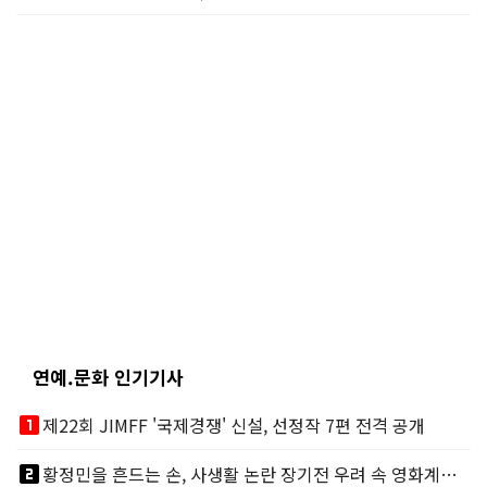
연예.문화 인기기사
looks_one
제22회 JIMFF '국제경쟁' 신설, 선정작 7편 전격 공개
looks_two
황정민을 흔드는 손, 사생활 논란 장기전 우려 속 영화계도 리스크