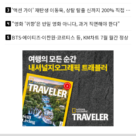
looks_3
'액션 가이' 재탄생 이동욱, 상탈 탈출 신까지 200% 직접 소화
looks_4
"영화 '귀향'은 반일 영화 아니다, 과거 직면해야 한다"
looks_5
BTS·에이티즈·이찬원·코르티스 등, KM차트 7월 월간 정상