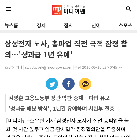
menu
search
뉴스홈
경제
정치
연예
스포츠
삼성전자 노사, 총파업 직전 극적 잠정 합
의…'성과급 1년 유예'
조우현 기자 | sweetwork@mediapen.com |
수정 2026-05-20 23:40:45
김영훈 고용노동부 장관 막판 중재…파업 유보
'성과급 배분 방식', 1년간 유예하며 시한부 절충
[미디어펜=조우현 기자]삼성전자 노사가 전면 총파업을 불
과 몇 시간 앞두고 임금·단체협약 잠정합의안을 도출하며