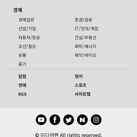
경제
경제일반
증권/금융
산업/기업
IT/전자/게임
자동차/항공
건설/부동산
조선/철강
화학/에너지
유통
제약/바이오
중기
칼럼
정치
연예
스포츠
RSS
사이트맵
©
미디어펜 All rights reserved.