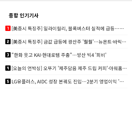
종합 인기기사
looks_one
[美증시 특징주] 일라이릴리, 블록버스터 실적에 급등…마운자로 매출 폭발
looks_two
[美증시 특징주] 금값 급등에 광산주 '훨훨'…뉴몬트·바릭마이닝 주도
looks_3
"한화 웃고 KAI·현대로템 주춤"…방산 빅4 '희비'
looks_4
[오늘의 언박싱] 오뚜기 '제주담음 제주 드립 커피'·아워홈 ‘갓석박지’ 外
looks_5
LG유플러스, AIDC 성장 본궤도 진입…2분기 영업이익 '역대 최대'