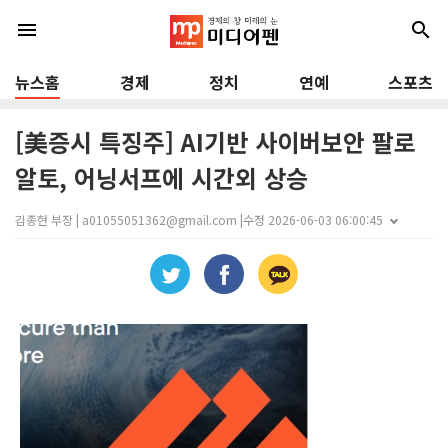
menu
search
뉴스홈
경제
정치
연예
스포츠
[美증시 특징주] AI기반 사이버보안 팔로
알토, 어닝서프에 시간외 상승
김종현 부장 | a01055051362@gmail.com |
수정 2026-06-03 06:00:45