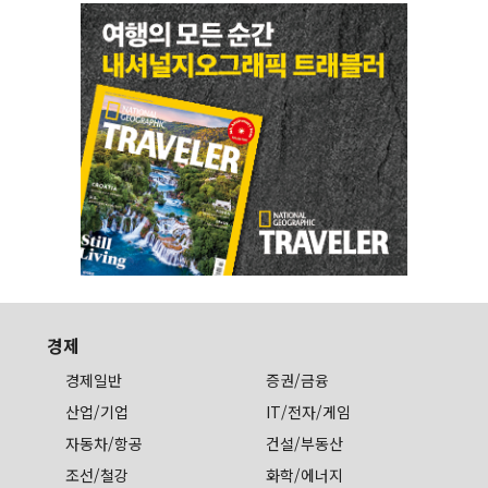
경제
경제일반
증권/금융
산업/기업
IT/전자/게임
자동차/항공
건설/부동산
조선/철강
화학/에너지