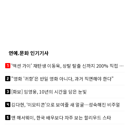
연예.문화 인기기사
looks_one
'액션 가이' 재탄생 이동욱, 상탈 탈출 신까지 200% 직접 소화
looks_two
"영화 '귀향'은 반일 영화 아니다, 과거 직면해야 한다"
looks_3
[화보] 임영웅, 10년의 시간을 담은 눈빛
looks_4
김다현, ‘이모티콘’으로 보여줄 새 얼굴…성숙해진 비주얼
looks_5
앤 해서웨이, 한국 배우보다 자주 보는 할리우드 스타