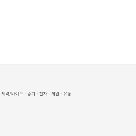
·
제약/바이오
·
중기
·
전자
·
게임
·
유통