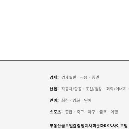
경제:
경제일반
·
금융
·
증권
산업:
자동차/항공
·
조선/철강
·
화학/에너지
연예:
최신
·
영화
·
연예
스포츠:
종합
·
축구
·
야구
·
골프
·
여행
부동산
글로벌
칼럼
정치
사회
문화
RSS
사이트맵