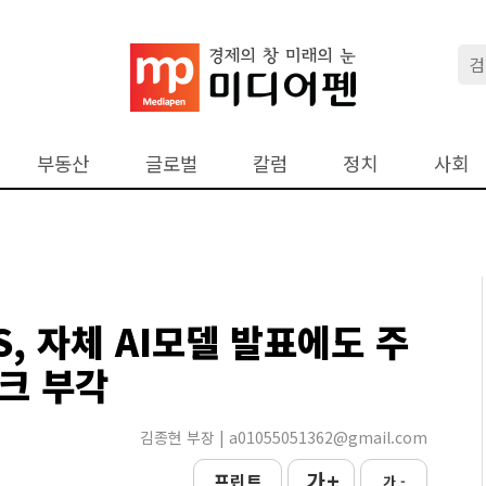
부동산
글로벌
칼럼
정치
사회
S, 자체 AI모델 발표에도 주
스크 부각
김종현 부장 | a01055051362@gmail.com
가 +
프린트
가 -