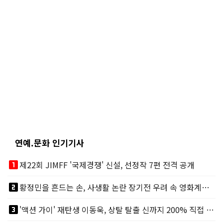
연예.문화 인기기사
looks_one
제22회 JIMFF '국제경쟁' 신설, 선정작 7편 전격 공개
looks_two
황정민을 흔드는 손, 사생활 논란 장기전 우려 속 영화계도 리스크
looks_3
'액션 가이' 재탄생 이동욱, 상탈 탈출 신까지 200% 직접 소화