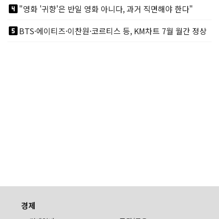
looks_4
"영화 '귀향'은 반일 영화 아니다, 과거 직면해야 한다"
looks_5
BTS·에이티즈·이찬원·코르티스 등, KM차트 7월 월간 정상
경제