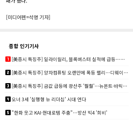
패가 됐다.
[미디어펜=석명 기자]
종합 인기기사
looks_one
[美증시 특징주] 일라이릴리, 블록버스터 실적에 급등…마운자로 매출 폭발
looks_two
[美증시 특징주] 양자컴퓨팅 오랜만에 폭등 랠리…디웨이브·아이온큐 주도
looks_3
[美증시 특징주] 금값 급등에 광산주 '훨훨'…뉴몬트·바릭마이닝 주도
looks_4
오너 3세 '실행형 뉴 리더십' 시대 연다
looks_5
"한화 웃고 KAI·현대로템 주춤"…방산 빅4 '희비'