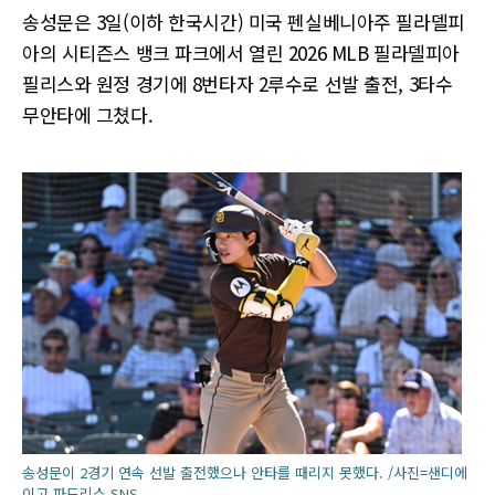
송성문은 3일(이하 한국시간) 미국 펜실베니아주 필라델피
아의 시티즌스 뱅크 파크에서 열린 2026 MLB 필라델피아
필리스와 원정 경기에 8번타자 2루수로 선발 출전, 3타수
무안타에 그쳤다.
송성문이 2경기 연속 선발 출전했으나 안타를 때리지 못했다. /사진=샌디에
이고 파드리스 SNS