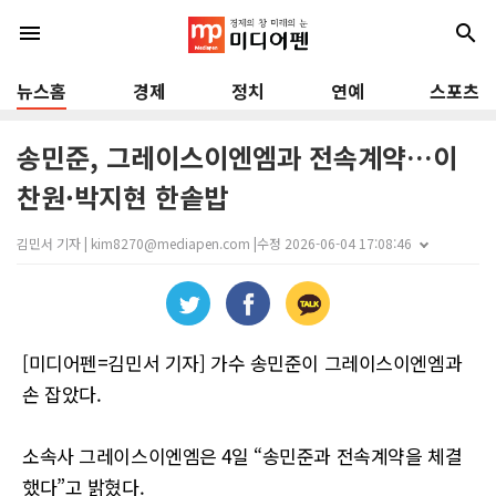
menu
search
뉴스홈
경제
정치
연예
스포츠
송민준, 그레이스이엔엠과 전속계약…이
찬원·박지현 한솥밥
김민서 기자 | kim8270@mediapen.com |
수정 2026-06-04 17:08:46
[미디어펜=김민서 기자] 가수 송민준이 그레이스이엔엠과
손 잡았다.
소속사 그레이스이엔엠은 4일 “송민준과 전속계약을 체결
했다”고 밝혔다.