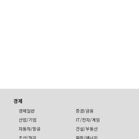
경제
경제일반
증권/금융
산업/기업
IT/전자/게임
자동차/항공
건설/부동산
조선/철강
화학/에너지