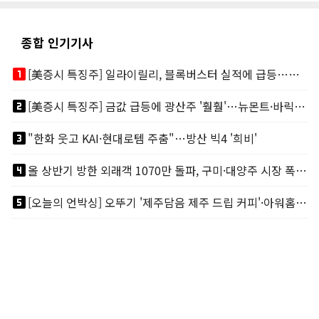
종합 인기기사
looks_one
[美증시 특징주] 일라이릴리, 블록버스터 실적에 급등…마운자로 매출 폭발
looks_two
[美증시 특징주] 금값 급등에 광산주 '훨훨'…뉴몬트·바릭마이닝 주도
looks_3
"한화 웃고 KAI·현대로템 주춤"…방산 빅4 '희비'
looks_4
올 상반기 방한 외래객 1070만 돌파, 구미·대양주 시장 폭발적 성장
looks_5
[오늘의 언박싱] 오뚜기 '제주담음 제주 드립 커피'·아워홈 ‘갓석박지’ 外