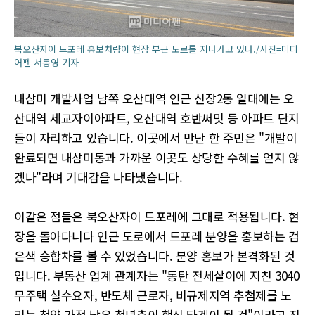
북오산자이 드포레 홍보차량이 현장 부근 도르를 지나가고 있다./사진=미디
어펜 서동영 기자
내삼미 개발사업 남쪽 오산대역 인근 신장2동 일대에는 오
산대역 세교자이아파트, 오산대역 호반써밋 등 아파트 단지
들이 자리하고 있습니다. 이곳에서 만난 한 주민은 "개발이
완료되면 내삼미동과 가까운 이곳도 상당한 수혜를 얻지 않
겠나"라며 기대감을 나타냈습니다.
이같은 점들은 북오산자이 드포레에 그대로 적용됩니다. 현
장을 돌아다니다 인근 도로에서 드포레 분양을 홍보하는 검
은색 승합차를 볼 수 있었습니다. 분양 홍보가 본격화된 것
입니다. 부동산 업계 관계자는 "동탄 전세살이에 지친 3040
무주택 실수요자, 반도체 근로자, 비규제지역 추첨제를 노
리는 청약 가점 낮은 청년층이 핵심 타겟이 될 것"이라고 진