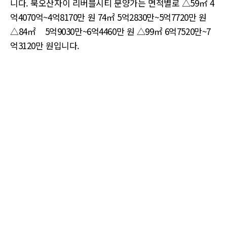
니다. 북오산자이 리버블시티 분양가는 면적별로 △59㎡ 4
억4070억~4억8170만 원 74㎡ 5억2830만~5억7720만 원
△84㎡
5억9030만~6억4460만 원 △99㎡ 6억7520만~7
억3120만 원입니다.