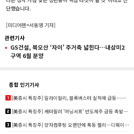
단했습니다.
[미디어펜=서동영 기자]
관련기사
GS건설, 북오산 ‘자이’ 주거축 넓힌다…내삼미2
구역 6월 분양
종합 인기기사
looks_one
[美증시 특징주] 일라이릴리, 블록버스터 실적에 급등…마운자로 매출 폭발
looks_two
[美증시 특징주] 캐터필러 '어닝서프' 반도체주 급등 촉발…"AI 데이터센터 건설 강력"
looks_3
[美증시 특징주] 양자컴퓨팅 오랜만에 폭등 랠리…디웨이브·아이온큐 주도