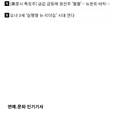
looks_4
[美증시 특징주] 금값 급등에 광산주 '훨훨'…뉴몬트·바릭마이닝 주도
looks_5
오너 3세 '실행형 뉴 리더십' 시대 연다
연예.문화 인기기사