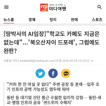
menu
search
뉴스홈
경제
정치
연예
스포츠
[땅박사의 AI임장]"학교도 카페도 지금은
없는데"...'북오산자이 드포레', 그럼에도
완판?
서동영 기자 | westeast0@mediapen.com |
수정 2026-06-04 15:14:33
"커피 한 잔 마실 곳 없다" 주변 공장 등 혼재…입주 초
기 인프라 공백 가능성도 염두에 둬야
동탄 등 대기업 산단 통근 수월한 입지적 강점… 동탄·세
교·병점 인프라 공유 '샌드위치 수혜지'