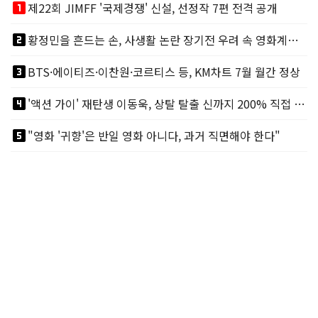
looks_one
제22회 JIMFF '국제경쟁' 신설, 선정작 7편 전격 공개
looks_two
황정민을 흔드는 손, 사생활 논란 장기전 우려 속 영화계도 리스크
looks_3
BTS·에이티즈·이찬원·코르티스 등, KM차트 7월 월간 정상
looks_4
'액션 가이' 재탄생 이동욱, 상탈 탈출 신까지 200% 직접 소화
looks_5
"영화 '귀향'은 반일 영화 아니다, 과거 직면해야 한다"