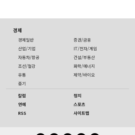
경제
경제일반
증권/금융
산업/기업
IT/전자/게임
자동차/항공
건설/부동산
조선/철강
화학/에너지
유통
제약/바이오
중기
칼럼
정치
연예
스포츠
RSS
사이트맵