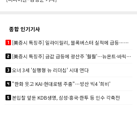
종합 인기기사
looks_one
[美증시 특징주] 일라이릴리, 블록버스터 실적에 급등…마운자로 매출 폭발
looks_two
[美증시 특징주] 금값 급등에 광산주 '훨훨'…뉴몬트·바릭마이닝 주도
looks_3
오너 3세 '실행형 뉴 리더십' 시대 연다
looks_4
"한화 웃고 KAI·현대로템 주춤"…방산 빅4 '희비'
looks_5
본입찰 앞둔 KDB생명, 삼성·흥국·한투 등 인수 각축전