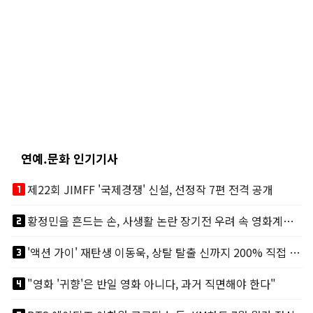
연예.문화 인기기사
looks_one
제22회 JIMFF '국제경쟁' 신설, 선정작 7편 전격 공개
looks_two
황정민을 흔드는 손, 사생활 논란 장기전 우려 속 영화계도 리스크
looks_3
'액션 가이' 재탄생 이동욱, 상탈 탈출 신까지 200% 직접 소화
looks_4
"영화 '귀향'은 반일 영화 아니다, 과거 직면해야 한다"