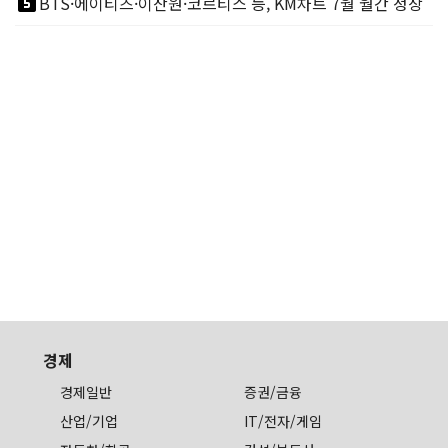
looks_5
BTS·에이티즈·이찬원·코르티스 등, KM차트 7월 월간 정상
경제
경제일반
증권/금융
산업/기업
IT/전자/게임