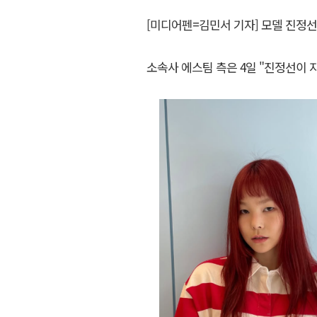
[미디어펜=김민서 기자] 모델 진정선
소속사 에스팀 측은 4일 "진정선이 