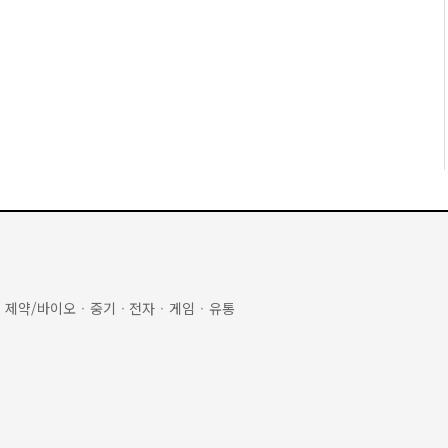
·
제약/바이오
·
중기
·
전자
·
게임
·
유통