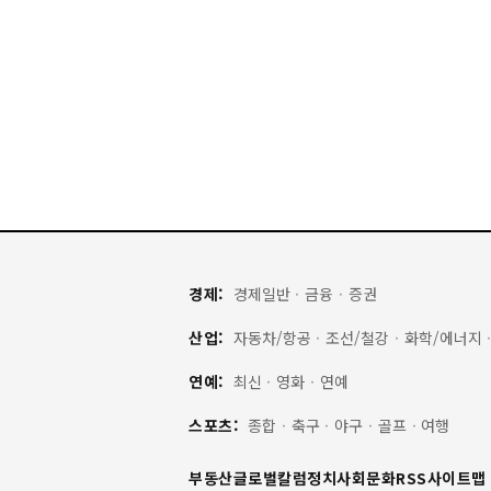
경제:
경제일반
·
금융
·
증권
산업:
자동차/항공
·
조선/철강
·
화학/에너지
연예:
최신
·
영화
·
연예
스포츠:
종합
·
축구
·
야구
·
골프
·
여행
부동산
글로벌
칼럼
정치
사회
문화
RSS
사이트맵