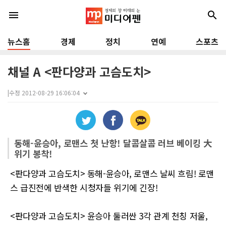
menu
search
뉴스홈
경제
정치
연예
스포츠
채널 A <판다양과 고슴도치>
|
수정 2012-08-29 16:06:04
동해-윤승아, 로맨스 첫 난항! 달콤살콤 러브 베이킹 大
위기 봉착!
<판다양과 고슴도치> 동해-윤승아, 로맨스 날씨 흐림! 로맨
스 급진전에 반색한 시청자들 위기에 긴장!
<판다양과 고슴도치> 윤승아 둘러싼 3각 관계 천칭 저울,