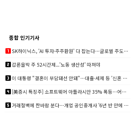
종합 인기기사
looks_one
SK하이닉스, 'AI 투자·주주환원' 다 잡는다…글로벌 주도권 굳히기
looks_two
갑론을박 주 52시간제...'노동 생산성' 따져야
looks_3
이 대통령 "결혼이 부담돼선 안돼"…대출·세제 등 '신혼 걸림돌' 제거
looks_4
[美증시 특징주] 소프트웨어 아틀라시안 35% 폭등…어닝서프, 투자의견 줄줄이 상향
looks_5
거래절벽에 찬바람 분다…개업 공인중개사 '6년 반 만에 최저'