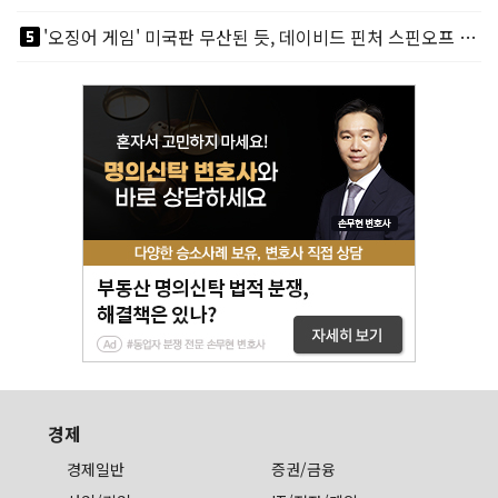
looks_5
'오징어 게임' 미국판 무산된 듯, 데이비드 핀처 스핀오프 철회
경제
경제일반
증권/금융