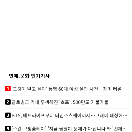
연예.문화 인기기사
looks_one
'그것이 알고 싶다' 통영 60대 여성 살인 사건…장미 터널 아래 킬러, 누구냐 넌?
looks_two
글로벌급 기대 무색해진 '호프', 500만도 가물가물
looks_3
BTS, 메트라이프부터 타임스스퀘어까지…그래미 패싱해도 미 대륙 꿀꺽
looks_4
[주간 쿠팡플레이] '지금 불륜이 문제가 아닙니다'와 '맨체스터 시티 VS 아틀레티코 마드리드 빅매치'