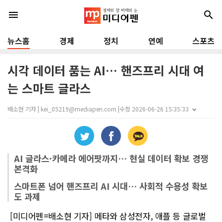
menu
search
뉴스홈
경제
정치
연예
스포츠
시각 데이터 품는 AI… 핸즈프리 시대 여
는 스마트 글라스
배소현 기자 | kei_05219@mediapen.com |
수정 2026-06-26 15:35:33
AI 글라스·카메라 에어팟까지… 현실 데이터 확보 경쟁
본격화
스마트폰 넘어 핸즈프리 AI 시대… 사회적 수용성 확보
도 과제
[미디어펜=배소현 기자] 메타와 삼성전자, 애플 등 글로벌