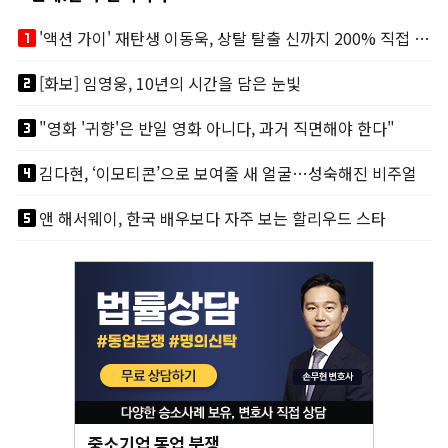
looks_one
'액션 가이' 재탄생 이동욱, 상탈 탈출 신까지 200% 직접 소화
looks_two
[화보] 임영웅, 10년의 시간을 담은 눈빛
looks_3
"영화 '귀향'은 반일 영화 아니다, 과거 직면해야 한다"
looks_4
김다현, ‘이모티콘’으로 보여줄 새 얼굴…성숙해진 비주얼
looks_5
앤 해서웨이, 한국 배우보다 자주 보는 할리우드 스타