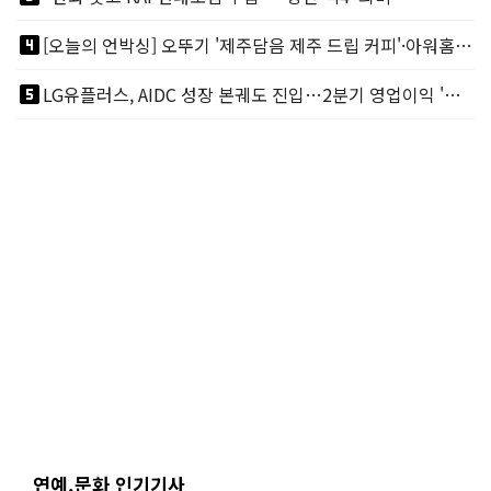
looks_4
[오늘의 언박싱] 오뚜기 '제주담음 제주 드립 커피'·아워홈 ‘갓석박지’ 外
looks_5
LG유플러스, AIDC 성장 본궤도 진입…2분기 영업이익 '역대 최대'
연예.문화 인기기사