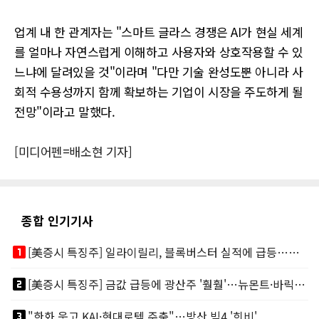
업계 내 한 관계자는 "스마트 글라스 경쟁은 AI가 현실 세계
를 얼마나 자연스럽게 이해하고 사용자와 상호작용할 수 있
느냐에 달려있을 것"이라며 "다만 기술 완성도뿐 아니라 사
회적 수용성까지 함께 확보하는 기업이 시장을 주도하게 될
전망"이라고 말했다.
[미디어펜=배소현 기자]
종합 인기기사
looks_one
[美증시 특징주] 일라이릴리, 블록버스터 실적에 급등…마운자로 매출 폭발
looks_two
[美증시 특징주] 금값 급등에 광산주 '훨훨'…뉴몬트·바릭마이닝 주도
looks_3
"한화 웃고 KAI·현대로템 주춤"…방산 빅4 '희비'