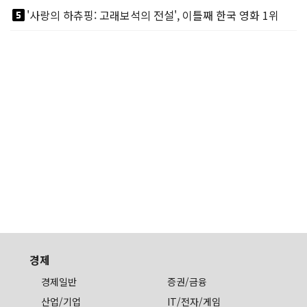
looks_5
'사랑의 하츄핑: 고래보석의 전설', 이틀째 한국 영화 1위
경제
경제일반
증권/금융
산업/기업
IT/전자/게임