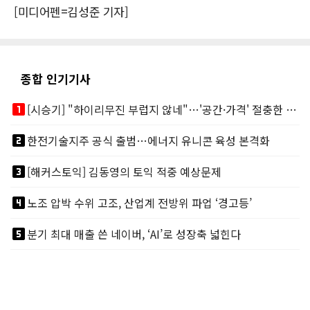
[미디어펜=김성준 기자]
종합 인기기사
looks_one
[시승기] "하이리무진 부럽지 않네"…'공간·가격' 절충한 카니발 하이루프
looks_two
한전기술지주 공식 출범…에너지 유니콘 육성 본격화
looks_3
[해커스토익] 김동영의 토익 적중 예상문제
looks_4
노조 압박 수위 고조, 산업계 전방위 파업 ‘경고등’
looks_5
분기 최대 매출 쓴 네이버, ‘AI’로 성장축 넓힌다