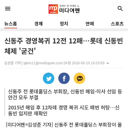
menu
search
뉴스홈
경제
정치
연예
스포츠
신동주 경영복귀 12전 12패…롯데 신동빈
체제 '굳건'
김성준 기자 | sjkim11@mediapen.com |
수정 2026-06-29 16:53:09
신동주 전 롯데홀딩스 부회장, 신동빈 해임·이사 선임 등
안건 모두 부결
2015년 해임 후 12차례 경영 복귀 시도 매번 허탕…신
동빈 입지만 재확인
[미디어펜=김성준 기자] 신동주 전 롯데홀딩스 부회장이 올