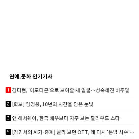
연예.문화 인기기사
looks_one
김다현, ‘이모티콘’으로 보여줄 새 얼굴…성숙해진 비주얼
looks_two
[화보] 임영웅, 10년의 시간을 담은 눈빛
looks_3
앤 해서웨이, 한국 배우보다 자주 보는 할리우드 스타
looks_4
[김민서의 AI가-중계] 골라 보던 OTT, 왜 다시 ‘본방 사수’를 부르나