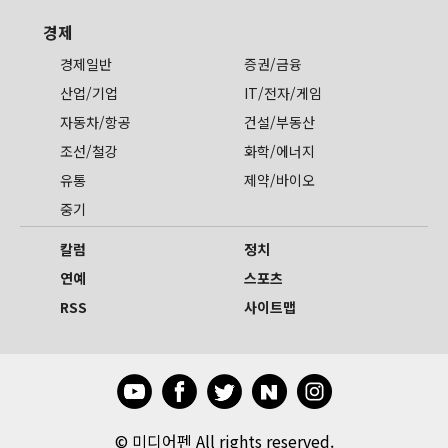
경제
경제일반
증권/금융
산업/기업
IT/전자/게임
자동차/항공
건설/부동산
조선/철강
화학/에너지
유통
제약/바이오
중기
칼럼
정치
연예
스포츠
RSS
사이트맵
©
미디어펜 All rights reserved.