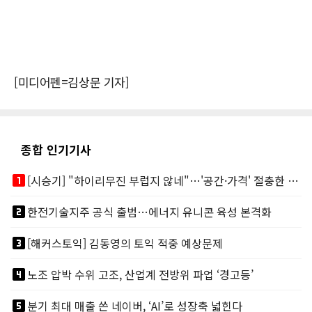
[미디어펜=김상문 기자]
종합 인기기사
looks_one
[시승기] "하이리무진 부럽지 않네"…'공간·가격' 절충한 카니발 하이루프
looks_two
한전기술지주 공식 출범…에너지 유니콘 육성 본격화
looks_3
[해커스토익] 김동영의 토익 적중 예상문제
looks_4
노조 압박 수위 고조, 산업계 전방위 파업 ‘경고등’
looks_5
분기 최대 매출 쓴 네이버, ‘AI’로 성장축 넓힌다