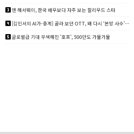
looks_3
앤 해서웨이, 한국 배우보다 자주 보는 할리우드 스타
looks_4
[김민서의 AI가-중계] 골라 보던 OTT, 왜 다시 ‘본방 사수’를 부르나
looks_5
글로벌급 기대 무색해진 '호프', 500만도 가물가물