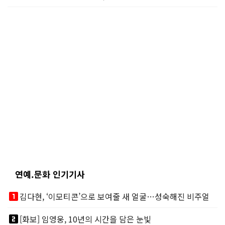
연예.문화 인기기사
looks_one
김다현, ‘이모티콘’으로 보여줄 새 얼굴…성숙해진 비주얼
looks_two
[화보] 임영웅, 10년의 시간을 담은 눈빛