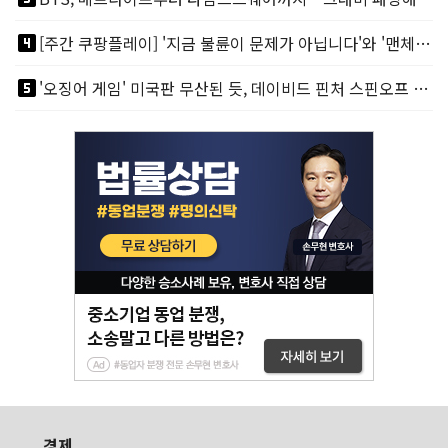
looks_4
[주간 쿠팡플레이] '지금 불륜이 문제가 아닙니다'와 '맨체스터 시티 VS 아틀레티코 마드리드 빅매치'
looks_5
'오징어 게임' 미국판 무산된 듯, 데이비드 핀처 스핀오프 철회
경제