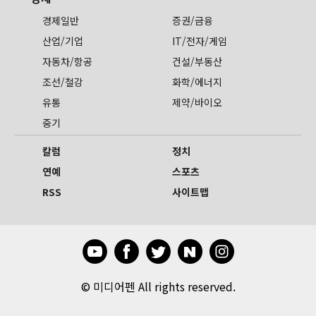
경제일반
증권/금융
산업/기업
IT/전자/게임
자동차/항공
건설/부동산
조선/철강
화학/에너지
유통
제약/바이오
중기
칼럼
정치
연예
스포츠
RSS
사이트맵
©
미디어펜 All rights reserved.