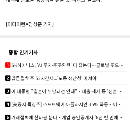
[미디어펜=김성준 기자]
종합 인기기사
looks_one
SK하이닉스, 'AI 투자·주주환원' 다 잡는다…글로벌 주도권 굳히기
looks_two
갑론을박 주 52시간제...'노동 생산성' 따져야
looks_3
이 대통령 "결혼이 부담돼선 안돼"…대출·세제 등 '신혼 걸림돌' 제거
looks_4
[美증시 특징주] 소프트웨어 아틀라시안 35% 폭등…어닝서프, 투자의견 줄줄이 상향
looks_5
거래절벽에 찬바람 분다…개업 공인중개사 '6년 반 만에 최저'