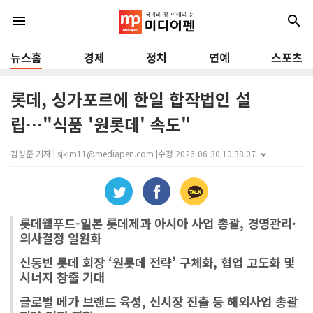
menu
search
뉴스홈
경제
정치
연예
스포츠
롯데, 싱가포르에 한일 합작법인 설
립…"식품 '원롯데' 속도"
김성준 기자 | sjkim11@mediapen.com |
수정 2026-06-30 10:38:07
롯데웰푸드-일본 롯데제과 아시아 사업 총괄, 경영관리·
의사결정 일원화
신동빈 롯데 회장 ‘원롯데 전략’ 구체화, 협업 고도화 및
시너지 창출 기대
글로벌 메가 브랜드 육성, 신시장 진출 등 해외사업 총괄