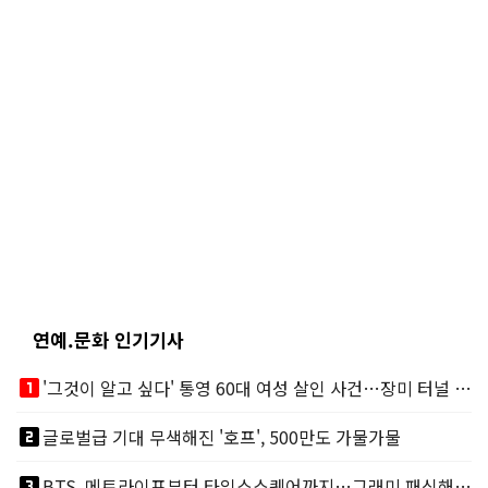
연예.문화 인기기사
looks_one
'그것이 알고 싶다' 통영 60대 여성 살인 사건…장미 터널 아래 킬러, 누구냐 넌?
looks_two
글로벌급 기대 무색해진 '호프', 500만도 가물가물
looks_3
BTS, 메트라이프부터 타임스스퀘어까지…그래미 패싱해도 미 대륙 꿀꺽