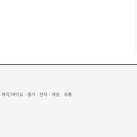
·
제약/바이오
·
중기
·
전자
·
게임
·
유통