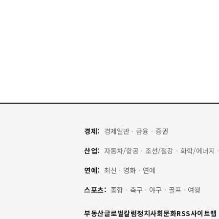
경제:
경제일반
·
금융
·
증권
산업:
자동차/항공
·
조선/철강
·
화학/에너지
연예:
최신
·
영화
·
연예
스포츠:
종합
·
축구
·
야구
·
골프
·
여행
부동산
글로벌
칼럼
정치
사회
문화
RSS
사이트맵