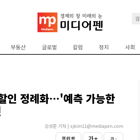
부동산
글로벌
칼럼
정치
사회
할인 정례화…'예측 가능한
인
김성준 기자 | sjkim11@mediapen.com
가 +
프린트
가 -