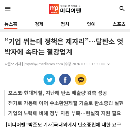
menu
search
뉴스홈
경제
정치
연예
스포츠
“기업 뛰는데 정책은 제자리”…탈탄소 엇
박자에 속타는 철강업계
박준모 기자 | jmpark@mediapen.com |
수정 2026-07-03 15:53:08
포스코·현대제철, 지난해 탄소 배출량 감축 성공
전기로 가동에 이어 수소환원제철 기술로 탄소중립 실현
기업의 노력에 비해 정부 지원 부족…현실적 지원 필요
[미디어펜=박준모 기자]국내외에서 탄소중립에 대한 요구