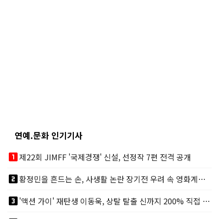
연예.문화 인기기사
looks_one
제22회 JIMFF '국제경쟁' 신설, 선정작 7편 전격 공개
looks_two
황정민을 흔드는 손, 사생활 논란 장기전 우려 속 영화계도 리스크
looks_3
'액션 가이' 재탄생 이동욱, 상탈 탈출 신까지 200% 직접 소화