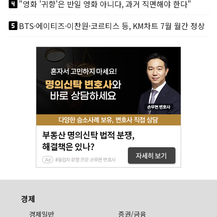
looks_4
"영화 '귀향'은 반일 영화 아니다, 과거 직면해야 한다"
looks_5
BTS·에이티즈·이찬원·코르티스 등, KM차트 7월 월간 정상
경제
경제일반
증권/금융