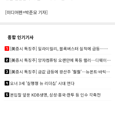
[미디어펜=박준모 기자]
종합 인기기사
looks_one
[美증시 특징주] 일라이릴리, 블록버스터 실적에 급등…마운자로 매출 폭발
looks_two
[美증시 특징주] 양자컴퓨팅 오랜만에 폭등 랠리…디웨이브·아이온큐 주도
looks_3
[美증시 특징주] 금값 급등에 광산주 '훨훨'…뉴몬트·바릭마이닝 주도
looks_4
오너 3세 '실행형 뉴 리더십' 시대 연다
looks_5
본입찰 앞둔 KDB생명, 삼성·흥국·한투 등 인수 각축전