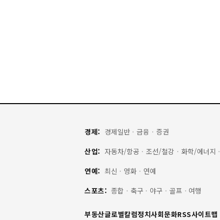
경제:
경제일반
·
금융
·
증권
산업:
자동차/항공
·
조선/철강
·
화학/에너지
연예:
최신
·
영화
·
연예
스포츠:
종합
·
축구
·
야구
·
골프
·
여행
부동산
글로벌
칼럼
정치
사회
문화
RSS
사이트맵