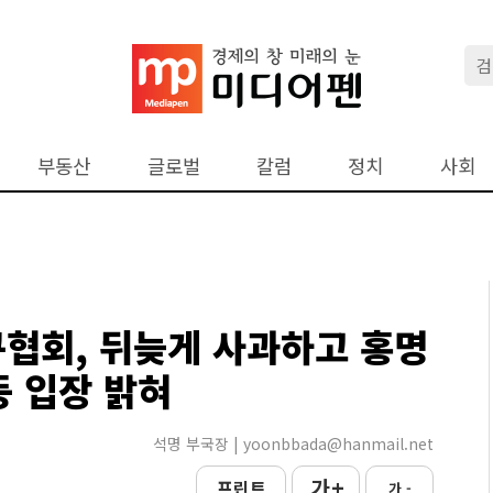
부동산
글로벌
칼럼
정치
사회
구협회, 뒤늦게 사과하고 홍명
등 입장 밝혀
석명 부국장 | yoonbbada@hanmail.net
가 +
프린트
가 -