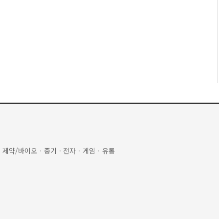
·
제약/바이오
·
중기
·
전자
·
게임
·
유통