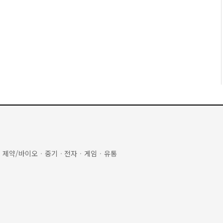
·
제약/바이오
·
중기
·
전자
·
게임
·
유통