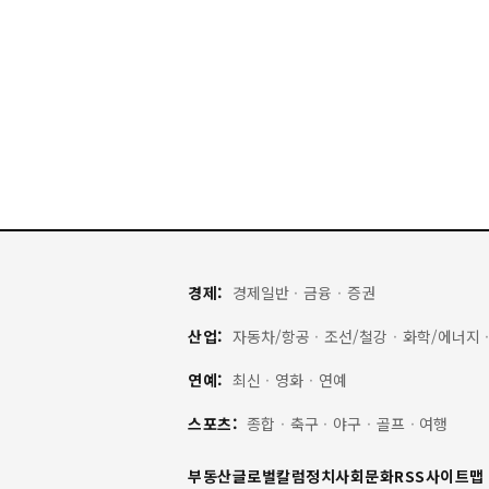
경제:
경제일반
·
금융
·
증권
산업:
자동차/항공
·
조선/철강
·
화학/에너지
연예:
최신
·
영화
·
연예
스포츠:
종합
·
축구
·
야구
·
골프
·
여행
부동산
글로벌
칼럼
정치
사회
문화
RSS
사이트맵