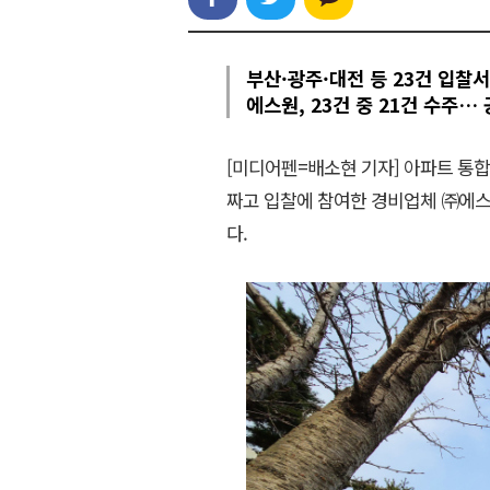
부산·광주·대전 등 23건 입찰
에스원, 23건 중 21건 수주…
[미디어펜=배소현 기자] 아파트 통
짜고 입찰에 참여한 경비업체 ㈜에
다.