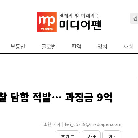
부동산
글로벌
칼럼
정치
사회
찰 담합 적발… 과징금 9억
배소현 기자 | kei_05219@mediapen.com
가 +
프린트
가 -