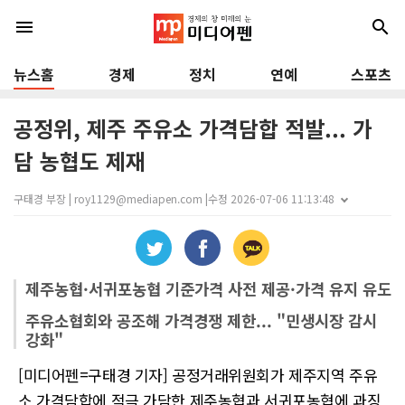
menu
search
뉴스홈
경제
정치
연예
스포츠
공정위, 제주 주유소 가격담합 적발... 가
담 농협도 제재
구태경 부장 | roy1129@mediapen.com |
수정 2026-07-06 11:13:48
제주농협·서귀포농협 기준가격 사전 제공·가격 유지 유도
주유소협회와 공조해 가격경쟁 제한... "민생시장 감시
강화"
[미디어펜=구태경 기자] 공정거래위원회가 제주지역 주유
소 가격담합에 적극 가담한 제주농협과 서귀포농협에 과징