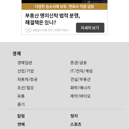
경제
경제일반
증권/금융
산업/기업
IT/전자/게임
자동차/항공
건설/부동산
조선/철강
화학/에너지
유통
제약/바이오
중기
칼럼
정치
연예
스포츠