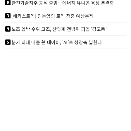
looks_two
한전기술지주 공식 출범…에너지 유니콘 육성 본격화
looks_3
[해커스토익] 김동영의 토익 적중 예상문제
looks_4
노조 압박 수위 고조, 산업계 전방위 파업 ‘경고등’
looks_5
분기 최대 매출 쓴 네이버, ‘AI’로 성장축 넓힌다