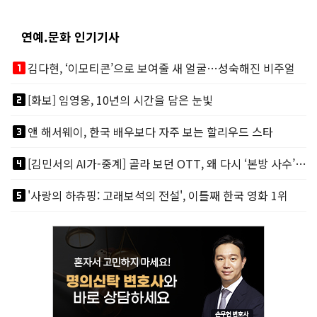
연예.문화 인기기사
looks_one
김다현, ‘이모티콘’으로 보여줄 새 얼굴…성숙해진 비주얼
looks_two
[화보] 임영웅, 10년의 시간을 담은 눈빛
looks_3
앤 해서웨이, 한국 배우보다 자주 보는 할리우드 스타
looks_4
[김민서의 AI가-중계] 골라 보던 OTT, 왜 다시 ‘본방 사수’를 부르나
looks_5
'사랑의 하츄핑: 고래보석의 전설', 이틀째 한국 영화 1위