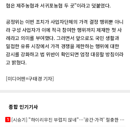
협은 제주농협과 서귀포농협 두 곳"이라고 덧붙였다.
공정위는 이번 조치가 사업자단체의 가격 결정 행위뿐 아니
라 구성 사업자가 이에 적극 참여한 행위까지 제재한 첫 사
례라고 의미를 부여했다. 그러면서 앞으로도 국민 생활과
밀접한 유류 시장에서 가격 경쟁을 제한하는 행위에 대한
감시를 강화하고 법 위반이 확인되면 엄정 대응할 방침이라
고 밝혔다.
[미디어펜=구태경 기자]
종합 인기기사
looks_one
[시승기] "하이리무진 부럽지 않네"…'공간·가격' 절충한 카니발 하이루프