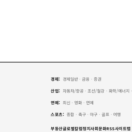
경제:
경제일반
·
금융
·
증권
산업:
자동차/항공
·
조선/철강
·
화학/에너지
연예:
최신
·
영화
·
연예
스포츠:
종합
·
축구
·
야구
·
골프
·
여행
부동산
글로벌
칼럼
정치
사회
문화
RSS
사이트맵