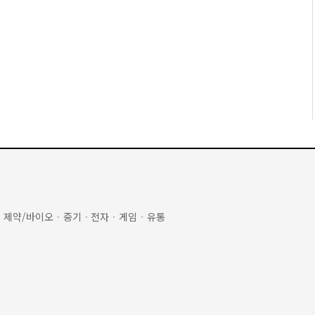
·
제약/바이오
·
중기
·
전자
·
게임
·
유통