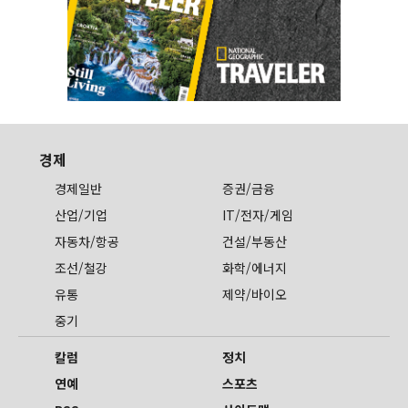
경제
경제일반
증권/금융
산업/기업
IT/전자/게임
자동차/항공
건설/부동산
조선/철강
화학/에너지
유통
제약/바이오
중기
칼럼
정치
연예
스포츠