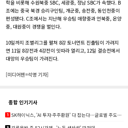
학을 비롯해 수원북중 SBC, 세광중, 정남 SBC가 속했다. B
조에는 중국 북경 승리구인팀, 개군중, 송전중, 동인천중이
편성됐다. C조에서는 지난해 우승팀 매향중과 언북중, 온양
중, 대원중이 경쟁을 벌인다.
10일까지 조별리그를 펼쳐 8강 토너먼트 진출팀이 가려지
면 11일 8강전과 4강전이 잇따라 열리고, 12일 결승전에서
대망의 우승팀이 가려진다.
[미디어펜=석명 기자]
종합 인기기사
looks_one
SK하이닉스, 'AI 투자·주주환원' 다 잡는다…글로벌 주도권 굳히기
looks_two
갑론을박 주 52시간제...'노동 생산성' 따져야