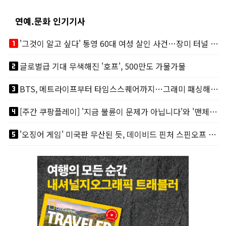
연예.문화 인기기사
looks_one
'그것이 알고 싶다' 통영 60대 여성 살인 사건…장미 터널 아래 킬러, 누구냐 넌?
looks_two
글로벌급 기대 무색해진 '호프', 500만도 가물가물
looks_3
BTS, 메트라이프부터 타임스스퀘어까지…그래미 패싱해도 미 대륙 꿀꺽
looks_4
[주간 쿠팡플레이] '지금 불륜이 문제가 아닙니다'와 '맨체스터 시티 VS 아틀레티코 마드리드 빅매치'
looks_5
'오징어 게임' 미국판 무산된 듯, 데이비드 핀처 스핀오프 철회