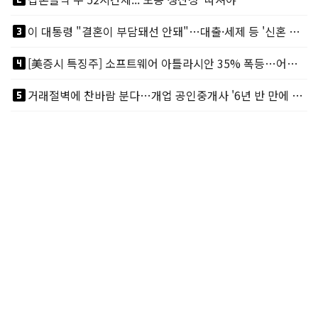
looks_3
이 대통령 "결혼이 부담돼선 안돼"…대출·세제 등 '신혼 걸림돌' 제거
looks_4
[美증시 특징주] 소프트웨어 아틀라시안 35% 폭등…어닝서프, 투자의견 줄줄이 상향
looks_5
거래절벽에 찬바람 분다…개업 공인중개사 '6년 반 만에 최저'