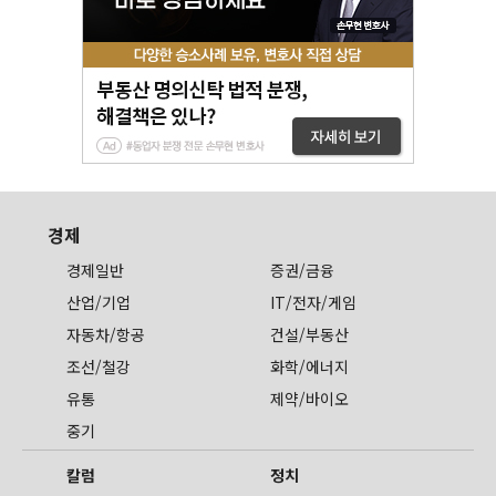
경제
경제일반
증권/금융
산업/기업
IT/전자/게임
자동차/항공
건설/부동산
조선/철강
화학/에너지
유통
제약/바이오
중기
칼럼
정치