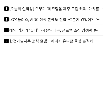
looks_two
[오늘의 언박싱] 오뚜기 '제주담음 제주 드립 커피'·아워홈 ‘갓석박지’ 外
looks_3
LG유플러스, AIDC 성장 본궤도 진입…2분기 영업이익 '역대 최대'
looks_4
해외 먹거리 ‘불티’…세븐일레븐, 글로벌 소싱 경쟁력 통했다
looks_5
한전기술지주 공식 출범…에너지 유니콘 육성 본격화