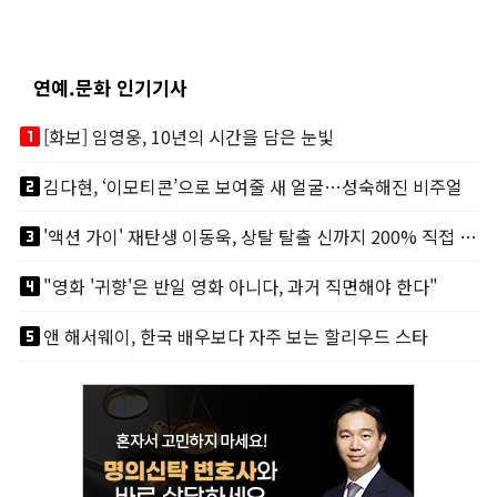
연예.문화 인기기사
looks_one
[화보] 임영웅, 10년의 시간을 담은 눈빛
looks_two
김다현, ‘이모티콘’으로 보여줄 새 얼굴…성숙해진 비주얼
looks_3
'액션 가이' 재탄생 이동욱, 상탈 탈출 신까지 200% 직접 소화
looks_4
"영화 '귀향'은 반일 영화 아니다, 과거 직면해야 한다"
looks_5
앤 해서웨이, 한국 배우보다 자주 보는 할리우드 스타