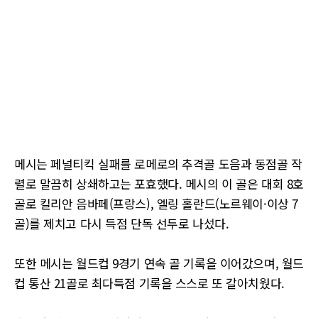
메시는 페널티킥 실패를 로메로의 추격골 도음과 동점골 작
렬로 말끔히 상쇄하고는 포효했다. 메시의 이 골은 대회 8호
골로 킬리안 음바페(프랑스), 엘링 홀란드(노르웨이·이상 7
골)를 제치고 다시 득점 단독 선두로 나섰다.
또한 메시는 월드컵 9경기 연속 골 기록을 이어갔으며, 월드
컵 통산 21골로 최다득점 기록을 스스로 또 갈아치웠다.