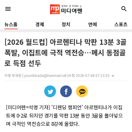
menu
search
뉴스홈
경제
정치
연예
스포츠
[2026 월드컵] 아르헨티나 막판 13분 3골
폭발, 이집트에 극적 역전승…메시 동점골
로 득점 선두
석명 부국장 | yoonbbada@hanmail.net |
수정 2026-07-08 07:15:55
[미디어펜=석명 기자] '디펜딩 챔피언' 아르헨티나가 이집
트에 0-2로 뒤지던 경기를 막판 13분 동안 3골을 몰아넣으
며 극적인 역전승으로 8강에 올랐다.