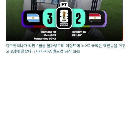
아르헨티나가 막판 3골을 몰아넣으며 이집트에 3-2로 극적인 역전승을 거두
고 8강에 올랐다. /사진=FIFA 월드컵 공식 SNS