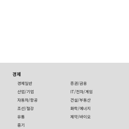
경제
경제일반
증권/금융
산업/기업
IT/전자/게임
자동차/항공
건설/부동산
조선/철강
화학/에너지
유통
제약/바이오
중기