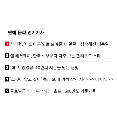
연예.문화 인기기사
looks_one
김다현, ‘이모티콘’으로 보여줄 새 얼굴…성숙해진 비주얼
looks_two
앤 해서웨이, 한국 배우보다 자주 보는 할리우드 스타
looks_3
[화보] 임영웅, 10년의 시간을 담은 눈빛
looks_4
'그것이 알고 싶다' 통영 60대 여성 살인 사건…장미 터널 아래 킬러, 누구냐 넌?
looks_5
글로벌급 기대 무색해진 '호프', 500만도 가물가물