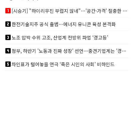
looks_one
[시승기] "하이리무진 부럽지 않네"…'공간·가격' 절충한 카니발 하이루프
looks_two
한전기술지주 공식 출범…에너지 유니콘 육성 본격화
looks_3
노조 압박 수위 고조, 산업계 전방위 파업 ‘경고등’
looks_4
정부, 하반기 '노동과 진짜 성장' 선언…중견기업계는 '경영 불확실성' 우려
looks_5
차인표가 털어놓을 연극 ‘죽은 시인의 사회’ 비하인드