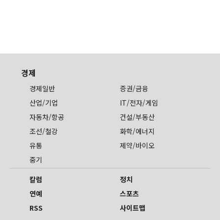
경제
경제일반
증권/금융
산업/기업
IT/전자/게임
자동차/항공
건설/부동산
조선/철강
화학/에너지
유통
제약/바이오
중기
칼럼
정치
연예
스포츠
RSS
사이트맵