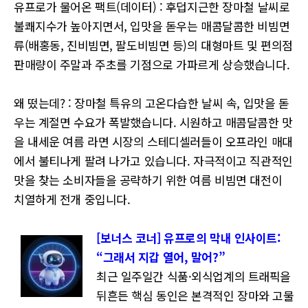
유프로가 물어온 팩트(데이터) : 후덥지근한 장마철 날씨로
불쾌지수가 높아지면서, 입맛을 돋우는 매콤달콤한 비빔면
류(배홍동, 진비빔면, 팔도비빔면 등)의 대형마트 및 편의점
판매량이 주말과 주초를 기점으로 가파르게 상승했습니다.
왜 떴는데? : 장마철 특유의 고온다습한 날씨 속, 입맛을 돋
우는 계절면 수요가 폭발했습니다. 시원하고 매콤달콤한 맛
을 내세운 여름 라면 시장의 스테디셀러들이 오프라인 매대
에서 불티나게 팔려 나가고 있습니다. 자극적이고 직관적인
맛을 찾는 소비자들을 공략하기 위한 여름 비빔면 대전이
치열하게 전개 중입니다.
[보너스 코너] 유프로의 막내 인사이트:
“그래서 지갑 열어, 말어?”
최근 일주일간 식품·외식업계의 트래픽을
뒤흔든 핵심 동인은 본격적인 장마와 고물