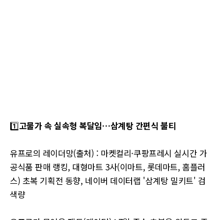
1️⃣
고물가 속 실속형 복달임…삼계탕 간편식 불티
유프로의 레이더망(출처) : 마켓컬리·쿠팡프레시 실시간 가
공식품 판매 랭킹, 대형마트 3사(이마트, 롯데마트, 홈플러
스) 초복 기획전 동향, 네이버 데이터랩 '삼계탕 밀키트' 검
색량