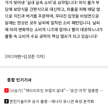
가가 빚어낸 '실내 실속 소비'로 요약됩니다! 외식 물가 부
담에 보양식을 간편식으로 대신하고, 외출을 피해 배달 앱
으로 치킨과 버거를 주문하며, 무뎌진 입맛을 비빔면으로
달래는 현상은 모두 날씨에 밀착된 소비 패턴입니다. 날씨
에 따라 변화하는 소비자 니즈에 얼마나 빨리 대응하느냐가
불황 속 소비자 수요 공략의 핵심 열쇠가 되고 있습니다!
[미디어펜=김성준 기자]
종합 인기기사
looks_one
[시승기] "하이리무진 부럽지 않네"…'공간·가격' 절충한 카니발 하이루프
looks_two
한전기술지주 공식 출범…에너지 유니콘 육성 본격화