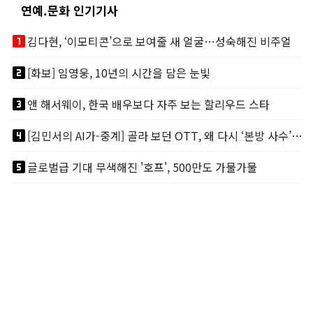
연예.문화 인기기사
looks_one
김다현, ‘이모티콘’으로 보여줄 새 얼굴…성숙해진 비주얼
looks_two
[화보] 임영웅, 10년의 시간을 담은 눈빛
looks_3
앤 해서웨이, 한국 배우보다 자주 보는 할리우드 스타
looks_4
[김민서의 AI가-중계] 골라 보던 OTT, 왜 다시 ‘본방 사수’를 부르나
looks_5
글로벌급 기대 무색해진 '호프', 500만도 가물가물