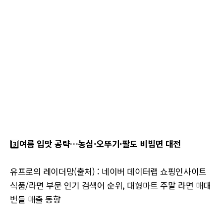
3️⃣
여름 입맛 공략…농심·오뚜기·팔도 비빔면 대전
유프로의 레이더망(출처) : 네이버 데이터랩 쇼핑인사이트
식품/라면 부문 인기 검색어 순위, 대형마트 주말 라면 매대
번들 매출 동향