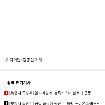
[미디어펜=김종현 기자]
종합 인기기사
looks_one
[美증시 특징주] 일라이릴리, 블록버스터 실적에 급등…마운자로 매출 폭발
looks_two
[美증시 특징주] 금값 급등에 광산주 '훨훨'…뉴몬트·바릭마이닝 주도