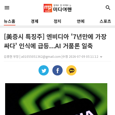
menu
search
뉴스홈
경제
정치
연예
스포츠
[美증시 특징주] 엔비디아 '7년만에 가장
싸다' 인식에 급등...AI 거품론 일축
김종현 부장 | a01055051362@gmail.com |
수정 2026-07-09 05:11:12