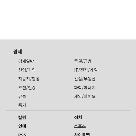
경제
경제일반
증권/금융
산업/기업
IT/전자/게임
자동차/항공
건설/부동산
조선/철강
화학/에너지
유통
제약/바이오
중기
칼럼
정치
연예
스포츠
RSS
사이트맵