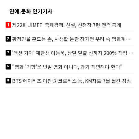
연예.문화 인기기사
looks_one
제22회 JIMFF '국제경쟁' 신설, 선정작 7편 전격 공개
looks_two
황정민을 흔드는 손, 사생활 논란 장기전 우려 속 영화계도 리스크
looks_3
'액션 가이' 재탄생 이동욱, 상탈 탈출 신까지 200% 직접 소화
looks_4
"영화 '귀향'은 반일 영화 아니다, 과거 직면해야 한다"
looks_5
BTS·에이티즈·이찬원·코르티스 등, KM차트 7월 월간 정상