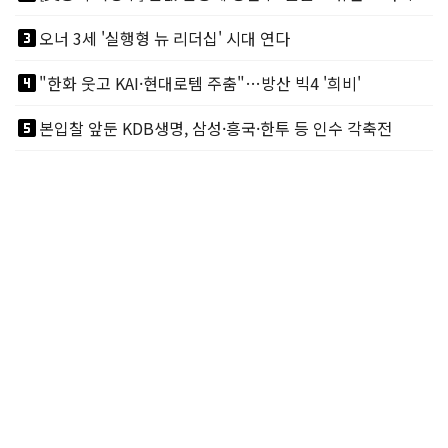
looks_3
오너 3세 '실행형 뉴 리더십' 시대 연다
looks_4
"한화 웃고 KAI·현대로템 주춤"…방산 빅4 '희비'
looks_5
본입찰 앞둔 KDB생명, 삼성·흥국·한투 등 인수 각축전