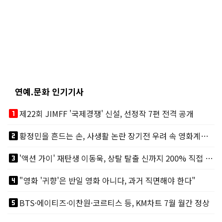
연예.문화 인기기사
looks_one
제22회 JIMFF '국제경쟁' 신설, 선정작 7편 전격 공개
looks_two
황정민을 흔드는 손, 사생활 논란 장기전 우려 속 영화계도 리스크
looks_3
'액션 가이' 재탄생 이동욱, 상탈 탈출 신까지 200% 직접 소화
looks_4
"영화 '귀향'은 반일 영화 아니다, 과거 직면해야 한다"
looks_5
BTS·에이티즈·이찬원·코르티스 등, KM차트 7월 월간 정상