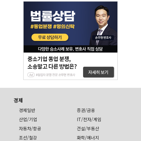
경제
경제일반
증권/금융
산업/기업
IT/전자/게임
자동차/항공
건설/부동산
조선/철강
화학/에너지