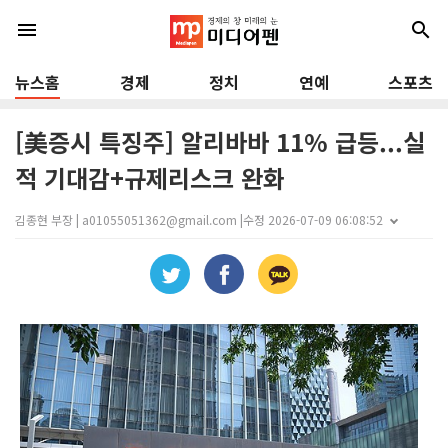
menu
search
뉴스홈
경제
정치
연예
스포츠
[美증시 특징주] 알리바바 11% 급등...실
적 기대감+규제리스크 완화
김종현 부장 | a01055051362@gmail.com |
수정 2026-07-09 06:08:52