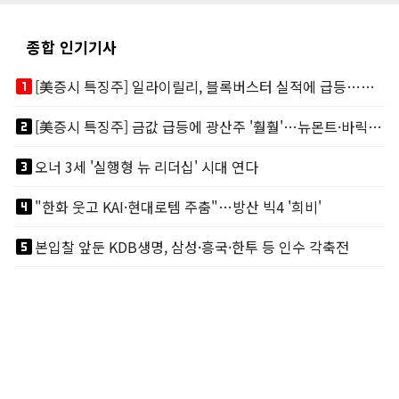
종합 인기기사
looks_one
[美증시 특징주] 일라이릴리, 블록버스터 실적에 급등…마운자로 매출 폭발
looks_two
[美증시 특징주] 금값 급등에 광산주 '훨훨'…뉴몬트·바릭마이닝 주도
looks_3
오너 3세 '실행형 뉴 리더십' 시대 연다
looks_4
"한화 웃고 KAI·현대로템 주춤"…방산 빅4 '희비'
looks_5
본입찰 앞둔 KDB생명, 삼성·흥국·한투 등 인수 각축전