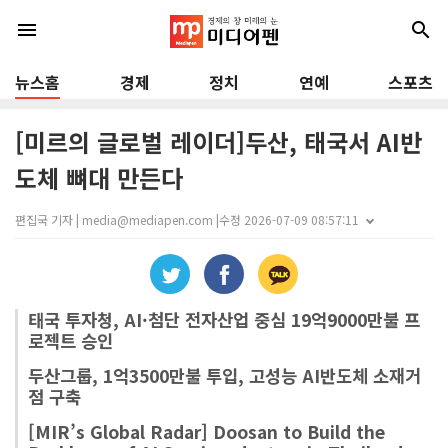
menu
search
뉴스홈
경제
정치
연예
스포츠
[미르의 글로벌 레이더]두산, 태국서 AI반
도체 뼈대 만든다
편집국 기자 | media@mediapen.com |
수정 2026-07-09 08:57:11
태국 투자청, AI·첨단 전자산업 중심 19억9000만불 프
로젝트 승인
두산그룹, 1억3500만불 투입, 고성능 AI반도체 소재거
점 구축
[MIR’s Global Radar] Doosan to Build the