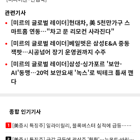
관련기사
[미르의 글로벌 레이더]현대차, 美 5천만가구 스
마트홈 연동…"차고 문 리모컨 사라진다"
[미르의 글로벌 레이더]베일벗은 삼성E&A 중동
잭팟…시공넘어 장기 운영권까지 수주
[미르의 글로벌 레이더]삼성-싱가포르 '보안-
AI'동맹…20억 보안요새 '녹스'로 빅테크 틈새 깬
다
종합 인기기사
looks_one
[美증시 특징주] 일라이릴리, 블록버스터 실적에 급등…마운자로 매출 폭발
looks_two
[美증시 특징주] 금값 급등에 광산주 '훨훨'…뉴몬트·바릭마이닝 주도