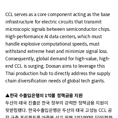
CCL serves as a core component acting as the base
infrastructure for electric circuits that transmit
microscopic signals between semiconductor chips.
High-performance AI data centers, which must
handle explosive computational speeds, must
withstand extreme heat and minimize signal loss.
Consequently, global demand for high-value, high-
end CCL is surging. Doosan aims to leverage this
Thai production hub to directly address the supply
chain diversification needs of global tech giants.
▲한국 수출입은행의 1억불 정책금융 지원
두산의 태국 진출은 한국 정부의 강력한 정책금융 지원이
뒷받침됐다. 한국수출입은행은 두산의 태국 고성능 CCL 공
장 구축 프로젝트를 마중물 삼기 위해 1억1000만 달러(한화