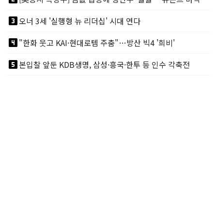
looks_3
오너 3세 '실행형 뉴 리더십' 시대 연다
looks_4
"한화 웃고 KAI·현대로템 주춤"…방산 빅4 '희비'
looks_5
본입찰 앞둔 KDB생명, 삼성·흥국·한투 등 인수 각축전