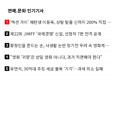
연예.문화 인기기사
looks_one
'액션 가이' 재탄생 이동욱, 상탈 탈출 신까지 200% 직접 소화
looks_two
제22회 JIMFF '국제경쟁' 신설, 선정작 7편 전격 공개
looks_3
황정민을 흔드는 손, 사생활 논란 장기전 우려 속 영화계도 리스크
looks_4
"영화 '귀향'은 반일 영화 아니다, 과거 직면해야 한다"
looks_5
유연석, 30억대 추징 세금 불복 ‘기각’…과세 취소 실패