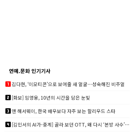
연예.문화 인기기사
looks_one
김다현, ‘이모티콘’으로 보여줄 새 얼굴…성숙해진 비주얼
looks_two
[화보] 임영웅, 10년의 시간을 담은 눈빛
looks_3
앤 해서웨이, 한국 배우보다 자주 보는 할리우드 스타
looks_4
[김민서의 AI가-중계] 골라 보던 OTT, 왜 다시 ‘본방 사수’를 부르나