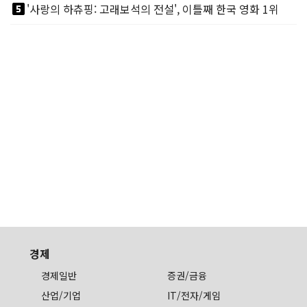
looks_5
'사랑의 하츄핑: 고래보석의 전설', 이틀째 한국 영화 1위
경제
경제일반
증권/금융
산업/기업
IT/전자/게임