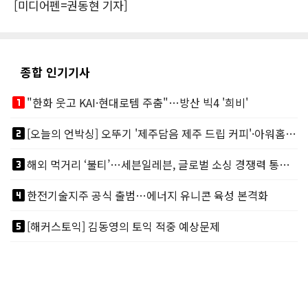
[미디어펜=권동현 기자]
종합 인기기사
looks_one
"한화 웃고 KAI·현대로템 주춤"…방산 빅4 '희비'
looks_two
[오늘의 언박싱] 오뚜기 '제주담음 제주 드립 커피'·아워홈 ‘갓석박지’ 外
looks_3
해외 먹거리 ‘불티’…세븐일레븐, 글로벌 소싱 경쟁력 통했다
looks_4
한전기술지주 공식 출범…에너지 유니콘 육성 본격화
looks_5
[해커스토익] 김동영의 토익 적중 예상문제