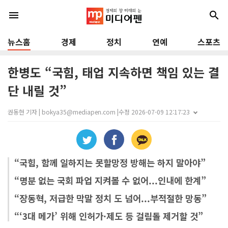
menu
search
뉴스홈
경제
정치
연예
스포츠
한병도 “국힘, 태업 지속하면 책임 있는 결
단 내릴 것”
권동현 기자 | bokya35@mediapen.com |
수정 2026-07-09 12:17:23
“국힘, 함께 일하지는 못할망정 방해는 하지 말아야”
“명분 없는 국회 파업 지켜볼 수 없어...인내에 한계”
“장동혁, 저급한 막말 정치 도 넘어...부적절한 망동”
“‘3대 메가’ 위해 인허가·제도 등 걸림돌 제거할 것”