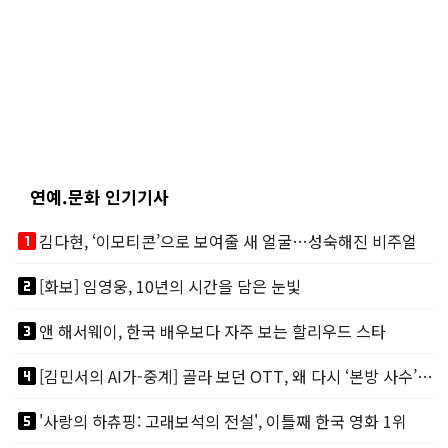
연예.문화 인기기사
looks_one
김다현, ‘이모티콘’으로 보여줄 새 얼굴…성숙해진 비주얼
looks_two
[화보] 임영웅, 10년의 시간을 담은 눈빛
looks_3
앤 해서웨이, 한국 배우보다 자주 보는 할리우드 스타
looks_4
[김민서의 AI가-중계] 골라 보던 OTT, 왜 다시 ‘본방 사수’를 부르나
looks_5
'사랑의 하츄핑: 고래보석의 전설', 이틀째 한국 영화 1위