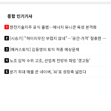
종합 인기기사
looks_one
한전기술지주 공식 출범…에너지 유니콘 육성 본격화
looks_two
[시승기] "하이리무진 부럽지 않네"…'공간·가격' 절충한 카니발 하이루프
looks_3
[해커스토익] 김동영의 토익 적중 예상문제
looks_4
노조 압박 수위 고조, 산업계 전방위 파업 ‘경고등’
looks_5
분기 최대 매출 쓴 네이버, ‘AI’로 성장축 넓힌다