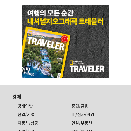
경제
경제일반
증권/금융
산업/기업
IT/전자/게임
자동차/항공
건설/부동산