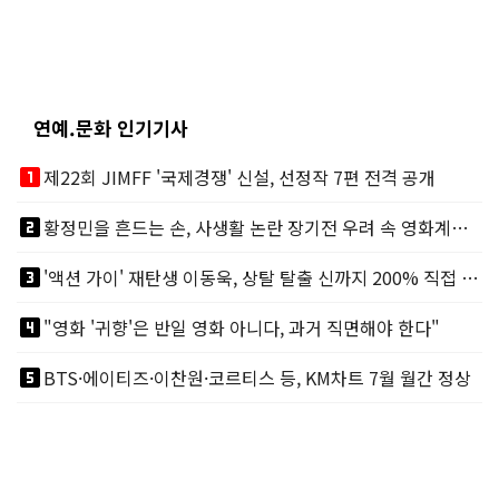
연예.문화 인기기사
looks_one
제22회 JIMFF '국제경쟁' 신설, 선정작 7편 전격 공개
looks_two
황정민을 흔드는 손, 사생활 논란 장기전 우려 속 영화계도 리스크
looks_3
'액션 가이' 재탄생 이동욱, 상탈 탈출 신까지 200% 직접 소화
looks_4
"영화 '귀향'은 반일 영화 아니다, 과거 직면해야 한다"
looks_5
BTS·에이티즈·이찬원·코르티스 등, KM차트 7월 월간 정상