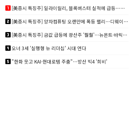
looks_one
[美증시 특징주] 일라이릴리, 블록버스터 실적에 급등…마운자로 매출 폭발
looks_two
[美증시 특징주] 양자컴퓨팅 오랜만에 폭등 랠리…디웨이브·아이온큐 주도
looks_3
[美증시 특징주] 금값 급등에 광산주 '훨훨'…뉴몬트·바릭마이닝 주도
looks_4
오너 3세 '실행형 뉴 리더십' 시대 연다
looks_5
"한화 웃고 KAI·현대로템 주춤"…방산 빅4 '희비'