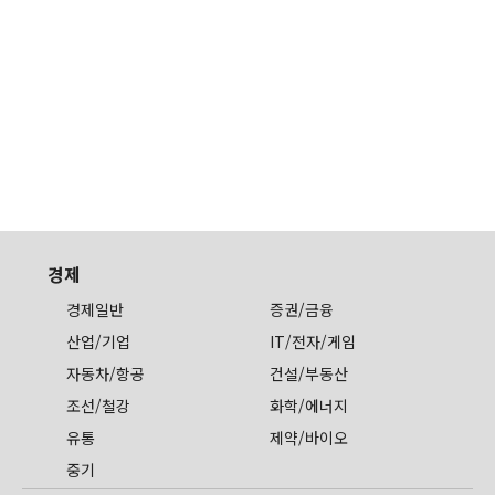
경제
경제일반
증권/금융
산업/기업
IT/전자/게임
자동차/항공
건설/부동산
조선/철강
화학/에너지
유통
제약/바이오
중기