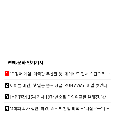
연예.문화 인기기사
looks_one
'오징어 게임' 미국판 무산된 듯, 데이비드 핀처 스핀오프 철회
looks_two
아이들 미연, 첫 일본 솔로 싱글 'RUN AWAY' 베일 벗었다
looks_3
[MP 현장] 15세기서 1974년으로 타임워프한 유해진, '왕사남'? 그게 뭔데?
looks_4
‘4대째 의사 집안’ 하영, 증조부 친일 의혹…“사실무근” [MP이슈]