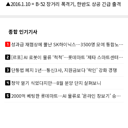
▲2016.1.10 = B-52 장거리 폭격기, 한반도 상공 긴급 출격
종합 인기기사
looks_one
성과급 재협상에 뿔난 SK하이닉스…3500명 모여 통합노조 띄운다
looks_two
[르포] AI 로봇이 물류 ‘척척’…롯데마트 ‘제타 스마트센터’ 가보니
looks_3
단통법 폐지 1년…통신3사, 지원금보다 ‘락인’ 강화 경쟁
looks_4
청약 열기 식었다지만…8월 분양 단지 살펴보니
looks_5
2000억 베팅한 롯데마트…AI 물류로 '온라인 장보기' 승부수