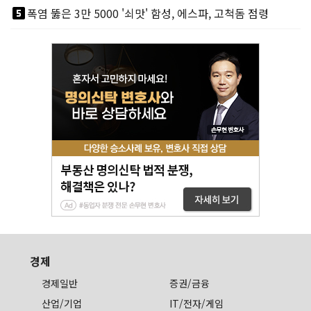
looks_5
폭염 뚫은 3만 5000 '쇠맛' 함성, 에스파, 고척돔 점령
경제
경제일반
증권/금융
산업/기업
IT/전자/게임