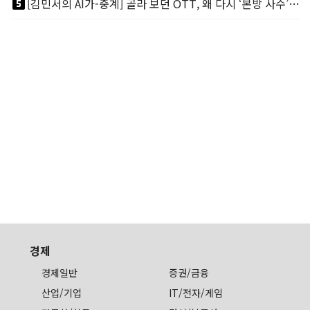
looks_5
[김민서의 AI가-중계] 골라 보던 OTT, 왜 다시 ‘본방 사수’를 부르나
경제
경제일반
증권/금융
산업/기업
IT/전자/게임