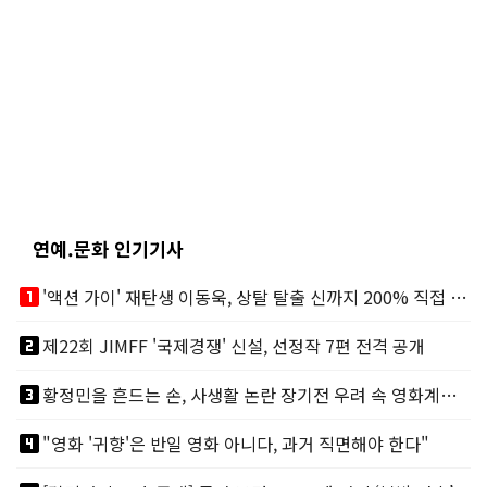
연예.문화 인기기사
looks_one
'액션 가이' 재탄생 이동욱, 상탈 탈출 신까지 200% 직접 소화
looks_two
제22회 JIMFF '국제경쟁' 신설, 선정작 7편 전격 공개
looks_3
황정민을 흔드는 손, 사생활 논란 장기전 우려 속 영화계도 리스크
looks_4
"영화 '귀향'은 반일 영화 아니다, 과거 직면해야 한다"