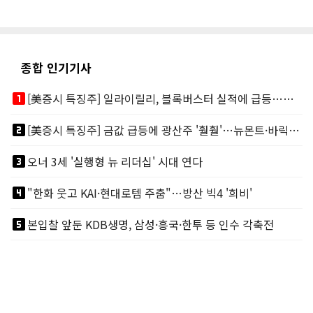
종합 인기기사
looks_one
[美증시 특징주] 일라이릴리, 블록버스터 실적에 급등…마운자로 매출 폭발
looks_two
[美증시 특징주] 금값 급등에 광산주 '훨훨'…뉴몬트·바릭마이닝 주도
looks_3
오너 3세 '실행형 뉴 리더십' 시대 연다
looks_4
"한화 웃고 KAI·현대로템 주춤"…방산 빅4 '희비'
looks_5
본입찰 앞둔 KDB생명, 삼성·흥국·한투 등 인수 각축전