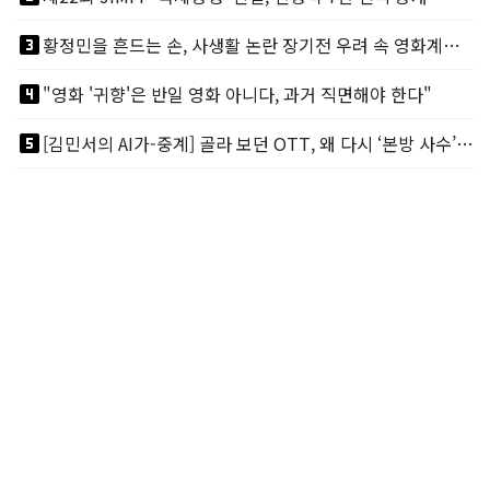
looks_3
황정민을 흔드는 손, 사생활 논란 장기전 우려 속 영화계도 리스크
looks_4
"영화 '귀향'은 반일 영화 아니다, 과거 직면해야 한다"
looks_5
[김민서의 AI가-중계] 골라 보던 OTT, 왜 다시 ‘본방 사수’를 부르나