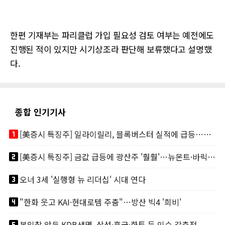
한편 기재부는 파리클럽 가입 필요성 검토 여부는 예전에도
진행된 적이 있지만 시기상조라 판단해 보류했다고 설명했
다.
종합 인기기사
looks_one
[美증시 특징주] 일라이릴리, 블록버스터 실적에 급등…마운자로 매출 폭발
looks_two
[美증시 특징주] 금값 급등에 광산주 '훨훨'…뉴몬트·바릭마이닝 주도
looks_3
오너 3세 '실행형 뉴 리더십' 시대 연다
looks_4
"한화 웃고 KAI·현대로템 주춤"…방산 빅4 '희비'
looks_5
본입찰 앞둔 KDB생명, 삼성·흥국·한투 등 인수 각축전