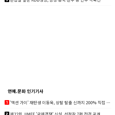
연예.문화 인기기사
looks_one
'액션 가이' 재탄생 이동욱, 상탈 탈출 신까지 200% 직접 소화
looks_two
제22회 JIMFF '국제경쟁' 신설, 선정작 7편 전격 공개