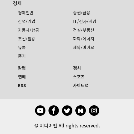
경제
경제일반
증권/금융
산업/기업
IT/전자/게임
자동차/항공
건설/부동산
조선/철강
화학/에너지
유통
제약/바이오
중기
칼럼
정치
연예
스포츠
RSS
사이트맵
©
미디어펜 All rights reserved.