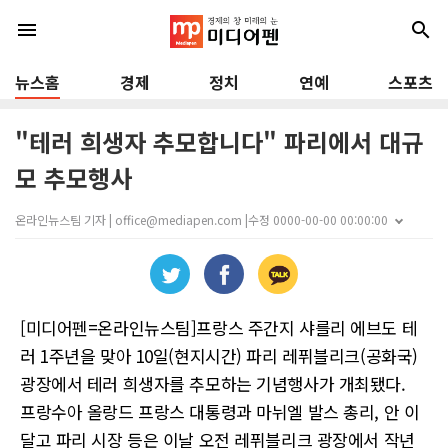
menu
search
뉴스홈
경제
정치
연예
스포츠
"테러 희생자 추모합니다" 파리에서 대규
모 추모행사
온라인뉴스팀 기자 | office@mediapen.com |
수정 0000-00-00 00:00:00
[미디어펜=온라인뉴스팀]프랑스 주간지 샤를리 에브도 테
러 1주년을 맞아 10일(현지시간) 파리 레퓌블리크(공화국)
광장에서 테러 희생자를 추모하는 기념행사가 개최됐다.
프랑수아 올랑드 프랑스 대통령과 마뉘엘 발스 총리, 안 이
달고 파리 시장 등은 이날 오전 레퓌블리크 광장에서 작년