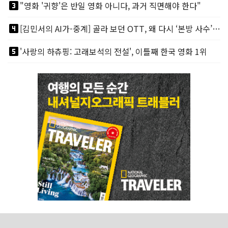
looks_3
"영화 '귀향'은 반일 영화 아니다, 과거 직면해야 한다"
looks_4
[김민서의 AI가-중계] 골라 보던 OTT, 왜 다시 ‘본방 사수’를 부르나
looks_5
'사랑의 하츄핑: 고래보석의 전설', 이틀째 한국 영화 1위