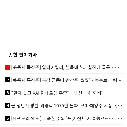
종합 인기기사
looks_one
[美증시 특징주] 일라이릴리, 블록버스터 실적에 급등…마운자로 매출 폭발
looks_two
[美증시 특징주] 금값 급등에 광산주 '훨훨'…뉴몬트·바릭마이닝 주도
looks_3
"한화 웃고 KAI·현대로템 주춤"…방산 빅4 '희비'
looks_4
올 상반기 방한 외래객 1070만 돌파, 구미·대양주 시장 폭발적 성장
looks_5
[유프로의 AI 픽] 익숙한 맛의 '포맷 전환'이 흥행으로…식품·외식 TOP3