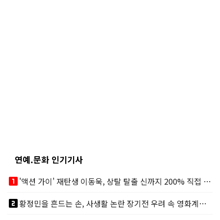
연예.문화 인기기사
looks_one
'액션 가이' 재탄생 이동욱, 상탈 탈출 신까지 200% 직접 소화
looks_two
황정민을 흔드는 손, 사생활 논란 장기전 우려 속 영화계도 리스크