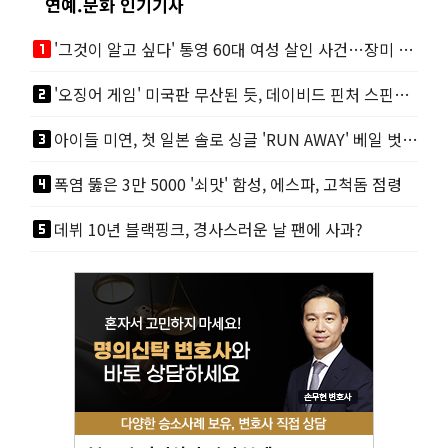
연예.문화 인기기사
looks_one
'그것이 알고 싶다' 통영 60대 여성 살인 사건…장미 터널 아래 킬러, 누구냐 넌?
looks_two
'오징어 게임' 미국판 무산된 듯, 데이비드 핀처 스핀오프 철회
looks_3
아이들 미연, 첫 일본 솔로 싱글 'RUN AWAY' 베일 벗었다
looks_4
폭염 뚫은 3만 5000 '쇠맛' 함성, 에스파, 고척돔 점령
looks_5
데뷔 10년 블랙핑크, 경사스러운 날 팬에 사과?