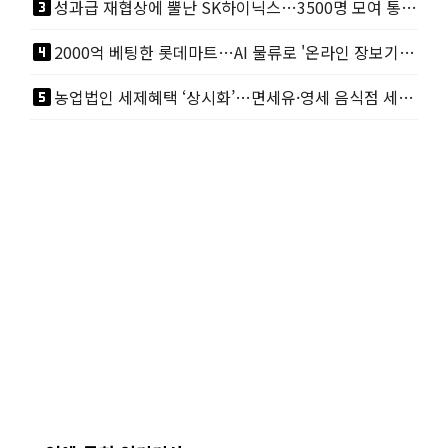
looks_3
성과급 재협상에 뿔난 SK하이닉스…3500명 모여 통합노조 띄운다
looks_4
2000억 베팅한 롯데마트…AI 물류로 '온라인 장보기' 승부수
looks_5
농업법인 세제혜택 ‘상시화’…면세유·영세 음식점 세제지원도 연장