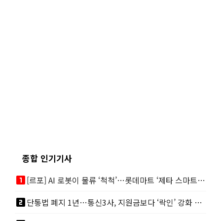
종합 인기기사
looks_one
[르포] AI 로봇이 물류 ‘척척’…롯데마트 ‘제타 스마트센터’ 가보니
looks_two
단통법 폐지 1년…통신3사, 지원금보다 ‘락인’ 강화 경쟁