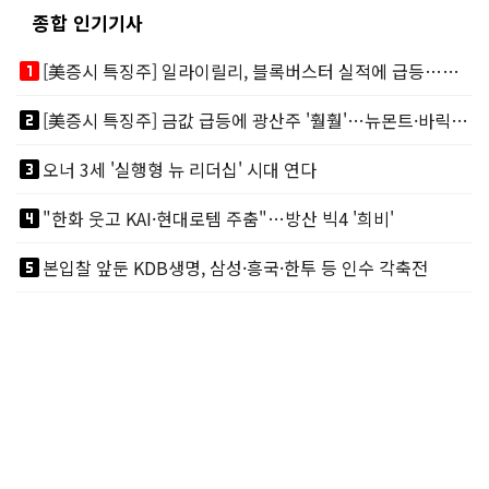
종합 인기기사
looks_one
[美증시 특징주] 일라이릴리, 블록버스터 실적에 급등…마운자로 매출 폭발
looks_two
[美증시 특징주] 금값 급등에 광산주 '훨훨'…뉴몬트·바릭마이닝 주도
looks_3
오너 3세 '실행형 뉴 리더십' 시대 연다
looks_4
"한화 웃고 KAI·현대로템 주춤"…방산 빅4 '희비'
looks_5
본입찰 앞둔 KDB생명, 삼성·흥국·한투 등 인수 각축전