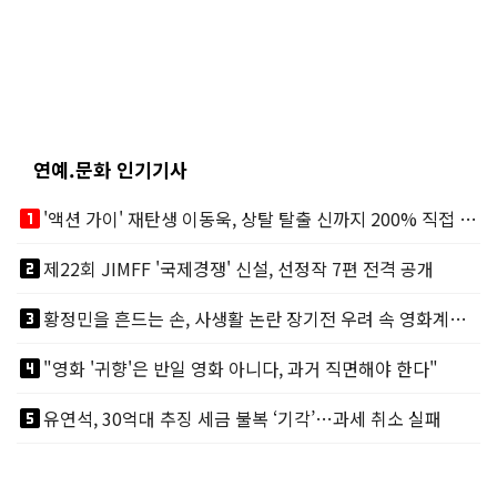
연예.문화 인기기사
looks_one
'액션 가이' 재탄생 이동욱, 상탈 탈출 신까지 200% 직접 소화
looks_two
제22회 JIMFF '국제경쟁' 신설, 선정작 7편 전격 공개
looks_3
황정민을 흔드는 손, 사생활 논란 장기전 우려 속 영화계도 리스크
looks_4
"영화 '귀향'은 반일 영화 아니다, 과거 직면해야 한다"
looks_5
유연석, 30억대 추징 세금 불복 ‘기각’…과세 취소 실패