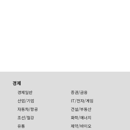
경제
경제일반
증권/금융
산업/기업
IT/전자/게임
자동차/항공
건설/부동산
조선/철강
화학/에너지
유통
제약/바이오