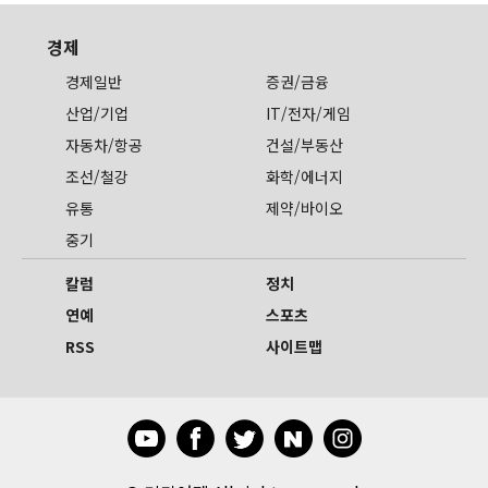
경제
경제일반
증권/금융
산업/기업
IT/전자/게임
자동차/항공
건설/부동산
조선/철강
화학/에너지
유통
제약/바이오
중기
칼럼
정치
연예
스포츠
RSS
사이트맵