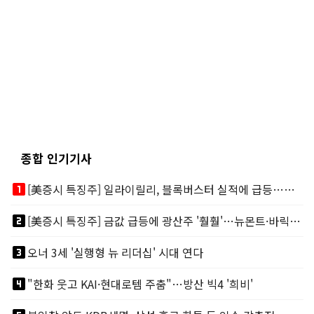
종합 인기기사
looks_one
[美증시 특징주] 일라이릴리, 블록버스터 실적에 급등…마운자로 매출 폭발
looks_two
[美증시 특징주] 금값 급등에 광산주 '훨훨'…뉴몬트·바릭마이닝 주도
looks_3
오너 3세 '실행형 뉴 리더십' 시대 연다
looks_4
"한화 웃고 KAI·현대로템 주춤"…방산 빅4 '희비'