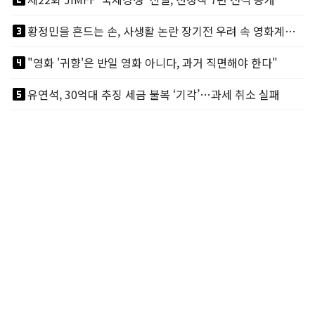
looks_3
황정민을 흔드는 손, 사생활 논란 장기전 우려 속 영화계도 리스크
looks_4
"영화 '귀향'은 반일 영화 아니다, 과거 직면해야 한다"
looks_5
유연석, 30억대 추징 세금 불복 ‘기각’…과세 취소 실패