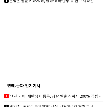
looks_5
본입찰 앞둔 KDB생명, 삼성·흥국·한투 등 인수 각축전
연예.문화 인기기사
looks_one
'액션 가이' 재탄생 이동욱, 상탈 탈출 신까지 200% 직접 소화
looks_two
제22회 JIMFF '국제경쟁' 신설, 선정작 7편 전격 공개