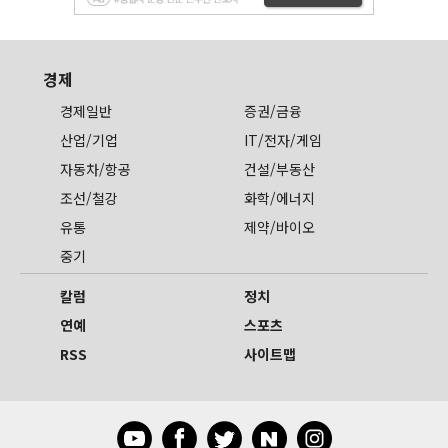
경제
경제일반
증권/금융
산업/기업
IT/전자/게임
자동차/항공
건설/부동산
조선/철강
화학/에너지
유통
제약/바이오
중기
칼럼
정치
연예
스포츠
RSS
사이트맵