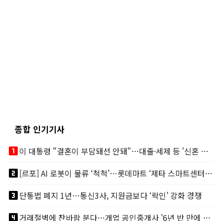
종합 인기기사
looks_one
이 대통령 "결혼이 부담돼선 안돼"…대출·세제 등 '신혼 걸림돌' 제거
looks_two
[르포] AI 로봇이 물류 ‘척척’…롯데마트 ‘제타 스마트센터’ 가보니
looks_3
단통법 폐지 1년…통신3사, 지원금보다 ‘락인’ 강화 경쟁
looks_4
거래절벽에 찬바람 분다…개업 공인중개사 '6년 반 만에 최저'