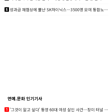
looks_5
성과급 재협상에 뿔난 SK하이닉스…3500명 모여 통합노조 띄운다
연예.문화 인기기사
looks_one
'그것이 알고 싶다' 통영 60대 여성 살인 사건…장미 터널 아래 킬러, 누구냐 넌?