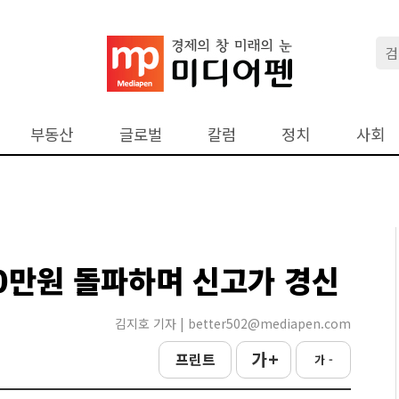
부동산
글로벌
칼럼
정치
사회
10만원 돌파하며 신고가 경신
김지호 기자 | better502@mediapen.com
가 +
프린트
가 -