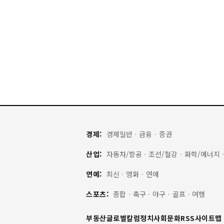
경제:
경제일반
·
금융
·
증권
산업:
자동차/항공
·
조선/철강
·
화학/에너지
연예:
최신
·
영화
·
연예
스포츠:
종합
·
축구
·
야구
·
골프
·
여행
부동산
글로벌
칼럼
정치
사회
문화
RSS
사이트맵