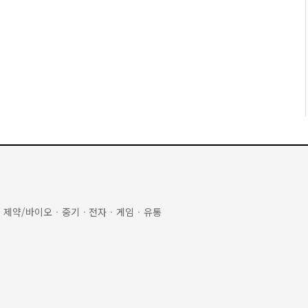
·
제약/바이오
·
중기
·
전자
·
게임
·
유통