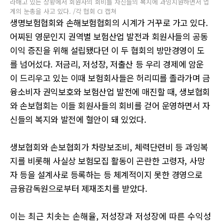
라매고 있는 상황에서 회원사의 회비를 자신들의 복지에 과잉지원하면서 업
계의 눈총을 사고 있다. /각 협회 CI 캡쳐
생명보험협회와 손해보험협회의 시계가 거꾸로 가고 있다.
어찌된 영문인지 권역별 보험산업 발전과 회원사들의 공동
이익 증진을 위해 설립됐다던 이 두 협회의 방만경영이 도
를 넘어섰다. 저금리, 저성장, 저출산 등 우리 경제에 암운
이 드리우고 있는 이때 보험회사들은 허리띠를 졸라가며 금
융소비자 권익보호와 보험산업 발전에 매진할 때, 생보협회
와 손보협회는 이들 회원사들의 회비를 걷어 운영하면서 자
신들의 복지와 발전에 혈안이 돼 있었다.
생보협회와 손보협회가 차량보조비
,
체력단련비 등 과잉복
지를 비롯해 사실상 보험모집 활동이 곤란한 고령자
,
사망
자 등을 설계사로 등록하는 등 체계적이지 못한 경영으로
금융감독원으로부터 제재조치를 받았다
.
이는 최근 치솟는 손해율
,
저성장과 저성장에 따른 수익성