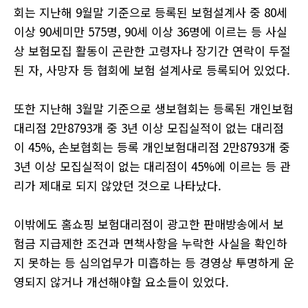
회는 지난해
9
월말 기준으로 등록된 보험설계사 중
80
세
이상
90
세미만
575
명
, 90
세 이상
36
명에 이르는 등 사실
상 보험모집 활동이 곤란한 고령자나 장기간 연락이 두절
된 자
,
사망자 등 협회에 보험 설계사로 등록되어 있었다
.
또한 지난해
3
월말 기준으로 생보협회는 등록된 개인보험
대리점
2
만
8793
개 중
3
년 이상 모집실적이 없는 대리점
이
45%,
손보협회는 등록 개인보험대리점
2
만
8793
개 중
3
년 이상 모집실적이 없는 대리점이
45%
에 이르는 등 관
리가 제대로 되지 않았던 것으로 나타났다
.
이밖에도 홈쇼핑 보험대리점이 광고한 판매방송에서 보
험금 지급제한 조건과 면책사항을 누락한 사실을 확인하
지 못하는 등 심의업무가 미흡하는 등 경영상 투명하게 운
영되지 않거나 개선해야할 요소들이 있었다
.