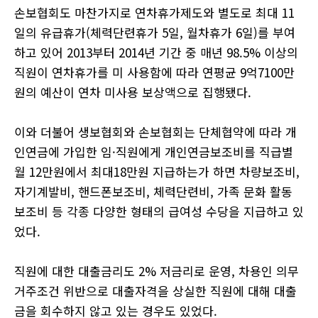
손보협회도 마찬가지로 연차휴가제도와 별도로 최대
11
일의 유급휴가
(
체력단련휴가
5
일
,
월차휴가
6
일
)
를 부여
하고 있어
2013
부터
2014
년 기간 중 매년
98.5%
이상의
직원이 연차휴가를 미 사용함에 따라 연평균
9
억
7100
만
원의 예산이 연차 미사용 보상액으로 집행됐다
.
이와 더불어 생보협회와 손보협회는 단체협약에 따라 개
인연금에 가입한 임
·
직원에게 개인연금보조비를 직급별
월
12
만원에서 최대
18
만원 지급하는가 하면 차량보조비
,
자기계발비
,
핸드폰보조비
,
체력단련비
,
가족 문화 활동
보조비 등 각종 다양한 형태의 급여성 수당을 지급하고 있
었다
.
직원에 대한 대출금리도
2%
저금리로 운영
,
차용인 의무
거주조건 위반으로 대출자격을 상실한 직원에 대해 대출
금을 회수하지 않고 있는 경우도 있었다
.