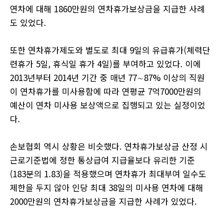
연차에 대해
1860
만원의 연차휴가보상금을 지급한 사례
도 있었다
.
또한 연차휴가제도와 별도로 최대
9
일의 유급휴가
(
체력단
련휴가
5
일
,
휴식일 휴가
4
일
)
를 부여하고 있었다
.
이에
2013
년부터
2014
년 기간 중 매년
77
∼
87%
이상의 직원
이 연차휴가를 미사용함에 따라 연평균
7
억
7000
만원의
예산이 연차 미사용 보상액으로 집행되고 있는 실정이었
다
.
손보협회 역시 상황은 비슷했다
.
연차휴가보상금 산정 시
근로기준법에 정한 통상급여 지급율보다 유리한 기준
(183
분의
1.83)
을 적용했으며 연차휴가 최대부여 일수도
제한을 두지 않아 인당 최대
38
일의 미사용 연차에 대해
2000
만원의 연차휴가보상금을 지급한 사례가 있었다
.