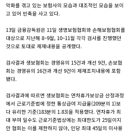
악화를 겪고 있는 보험사의 모습과 대조적인 모습을 보이
고 있어 빈축을 사고 있다
.
13
일 금융감독원은
11
일 생명보험협회와 손해보험협회를
대상으로 지난해
8~9
월
, 10~11
월 각각 검사를 진행했던
것으로 토대로 제재내용을 공개했다
.
검사결과 생보혐회는 경영유의
15
건과 개선
9
건
,
손보협
회는 경영유의
16
건과 개선
9
건이 제재조치내용에 포함
됐다
.
검사결과에 따르면 생보협회는 연차휴가보상금 산정과정
에서 근로기준법에 정한 통상급여 지급율
(209
분의
1)
보
다 유리한 기준
(183
분의
1.83)
을 적용했다
.
연차휴가 최
대 부여 일수도 근로기준법상에는 최대한도가
25
일이지
만 협회는 이를 제한하지 않아
,
인당 최대
45
일의 미사용