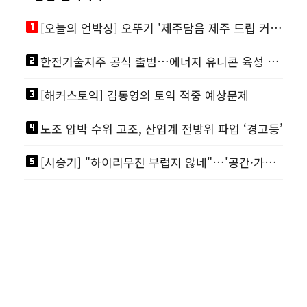
looks_one
[오늘의 언박싱] 오뚜기 '제주담음 제주 드립 커피'·아워홈 ‘갓석박지’ 外
looks_two
한전기술지주 공식 출범…에너지 유니콘 육성 본격화
looks_3
[해커스토익] 김동영의 토익 적중 예상문제
looks_4
노조 압박 수위 고조, 산업계 전방위 파업 ‘경고등’
looks_5
[시승기] "하이리무진 부럽지 않네"…'공간·가격' 절충한 카니발 하이루프