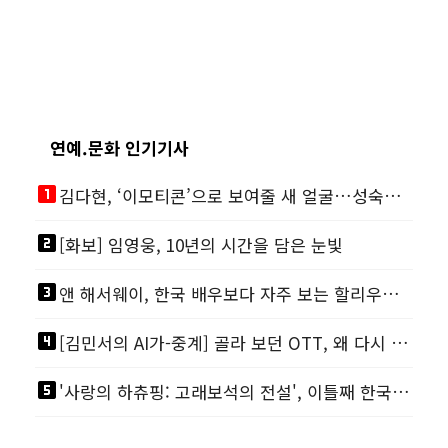
연예.문화 인기기사
looks_one
김다현, ‘이모티콘’으로 보여줄 새 얼굴…성숙해진 비주얼
looks_two
[화보] 임영웅, 10년의 시간을 담은 눈빛
looks_3
앤 해서웨이, 한국 배우보다 자주 보는 할리우드 스타
looks_4
[김민서의 AI가-중계] 골라 보던 OTT, 왜 다시 ‘본방 사수’를 부르나
looks_5
'사랑의 하츄핑: 고래보석의 전설', 이틀째 한국 영화 1위