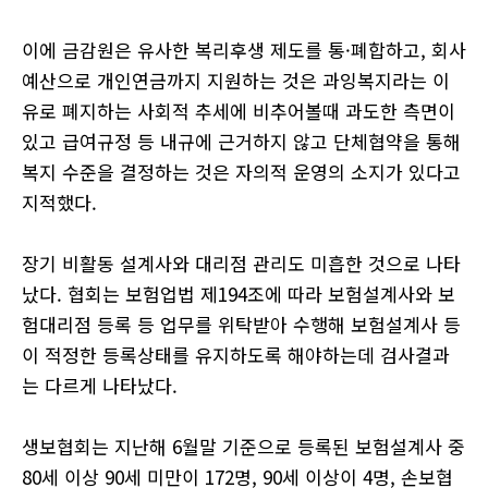
이에 금감원은 유사한 복리후생 제도를 통
·
폐합하고
,
회사
예산으로 개인연금까지 지원하는 것은 과잉복지라는 이
유로 폐지하는 사회적 추세에 비추어볼때 과도한 측면이
있고 급여규정 등 내규에 근거하지 않고 단체협약을 통해
복지 수준을 결정하는 것은 자의적 운영의 소지가 있다고
지적했다
.
장기 비활동 설계사와 대리점 관리도 미흡한 것으로 나타
났다
.
협회는 보험업법 제
194
조에 따라 보험설계사와 보
험대리점 등록 등 업무를 위탁받아 수행해 보험설계사 등
이 적정한 등록상태를 유지하도록 해야하는데 검사결과
는 다르게 나타났다
.
생보협회는 지난해
6
월말 기준으로 등록된 보험설계사 중
80
세 이상
90
세 미만이
172
명
, 90
세 이상이
4
명
,
손보협