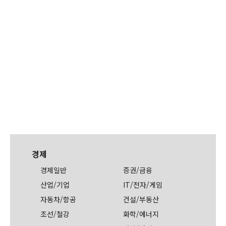
경제
경제일반
증권/금융
산업/기업
IT/전자/게임
자동차/항공
건설/부동산
조선/철강
화학/에너지