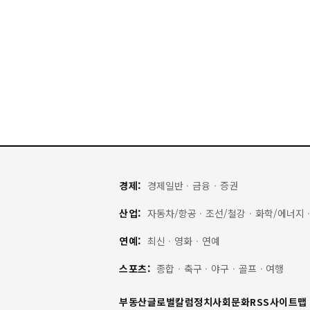
경제:
경제일반
·
금융
·
증권
산업:
자동차/항공
·
조선/철강
·
화학/에너지
연예:
최신
·
영화
·
연예
스포츠:
종합
·
축구
·
야구
·
골프
·
여행
부동산
글로벌
칼럼
정치
사회
문화
RSS
사이트맵