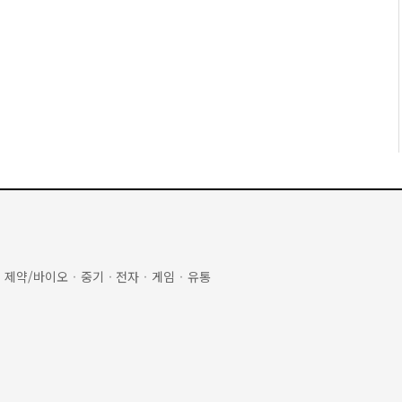
·
제약/바이오
·
중기
·
전자
·
게임
·
유통