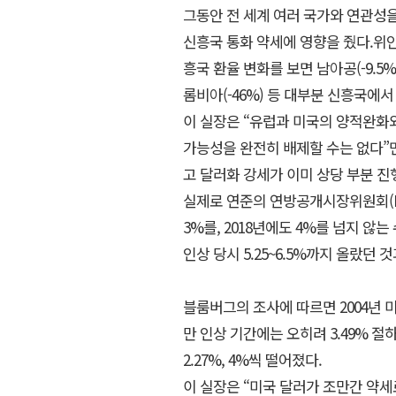
그동안 전 세계 여러 국가와 연관성을
신흥국 통화 약세에 영향을 줬다.위안화
흥국 환율 변화를 보면 남아공(-9.5%) 
롬비아(-46%) 등 대부분 신흥국에서
이 실장은 “유럽과 미국의 양적완화와
가능성을 완전히 배제할 수는 없다”
고 달러화 강세가 이미 상당 부분 진
실제로 연준의 연방공개시장위원회(F
3%를, 2018년에도 4%를 넘지 않는
인상 당시 5.25~6.5%까지 올랐던
블룸버그의 조사에 따르면 2004년 미
만 인상 기간에는 오히려 3.49% 
2.27%, 4%씩 떨어졌다.
이 실장은 “미국 달러가 조만간 약