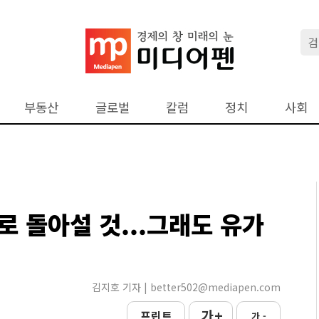
부동산
글로벌
칼럼
정치
사회
로 돌아설 것...그래도 유가
김지호 기자 | better502@mediapen.com
가 +
프린트
가 -