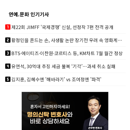
연예.문화 인기기사
looks_one
제22회 JIMFF '국제경쟁' 신설, 선정작 7편 전격 공개
looks_two
황정민을 흔드는 손, 사생활 논란 장기전 우려 속 영화계도 리스크
looks_3
BTS·에이티즈·이찬원·코르티스 등, KM차트 7월 월간 정상
looks_4
유연석, 30억대 추징 세금 불복 ‘기각’…과세 취소 실패
looks_5
김지훈, 김혜수엔 '해바라기' vs 조여정엔 '파격'