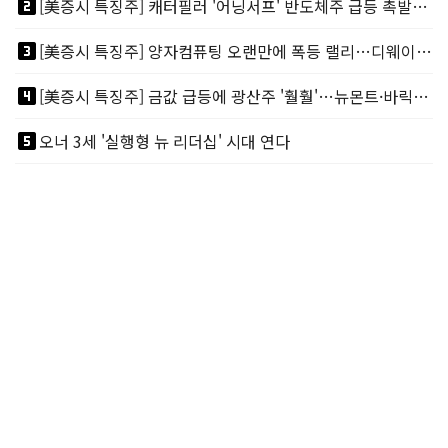
looks_two
[美증시 특징주] 캐터필러 '어닝서프' 반도체주 급등 촉발…"AI 데이터센터 건설 강력"
looks_3
[美증시 특징주] 양자컴퓨팅 오랜만에 폭등 랠리…디웨이브·아이온큐 주도
looks_4
[美증시 특징주] 금값 급등에 광산주 '훨훨'…뉴몬트·바릭마이닝 주도
looks_5
오너 3세 '실행형 뉴 리더십' 시대 연다