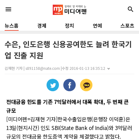
menu
search
뉴스홈
경제
정치
연예
스포츠
수은, 인도은행 신용공여한도 늘려 한국기
업 진출 지원
김재현 기자 | s891158@nate.com |
수정 2016-01-13 16:35:12
전대금융 한도를 기존 7억달러에서 대폭 확대, 두 번째 큰
규모
[미디어펜=김재현 기자]한국수출입은행(은행장 이덕훈)은
13일(현지시간) 인도 SBI(State Bank of India)와 3억달러
규모의 전대금융 한도증액 계약을 체결했다고 밝혔다.