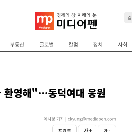
부동산
글로벌
칼럼
정치
사회
들 환영해"…동덕여대 응원
이시경 기자 | ckyung@mediapen.com
가 +
프린트
가 -