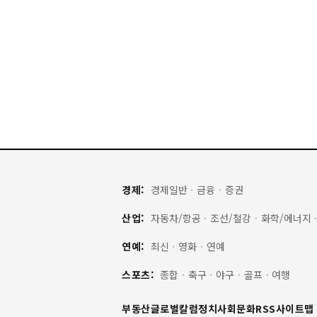
경제:
경제일반
·
금융
·
증권
산업:
자동차/항공
·
조선/철강
·
화학/에너지
연예:
최신
·
영화
·
연예
스포츠:
종합
·
축구
·
야구
·
골프
·
여행
부동산
글로벌
칼럼
정치
사회
문화
RSS
사이트맵