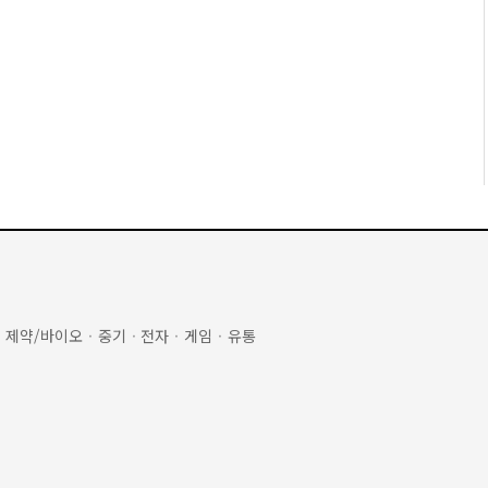
·
제약/바이오
·
중기
·
전자
·
게임
·
유통