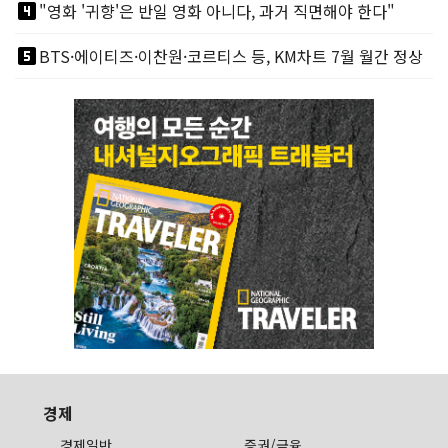
looks_4
"영화 '귀향'은 반일 영화 아니다, 과거 직면해야 한다"
looks_5
BTS·에이티즈·이찬원·코르티스 등, KM차트 7월 월간 정상
경제
경제일반
증권/금융