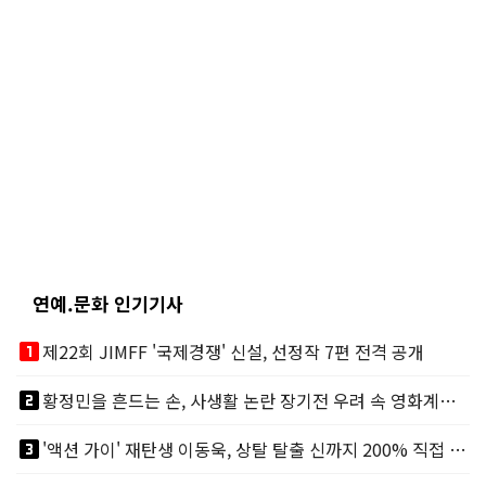
연예.문화 인기기사
looks_one
제22회 JIMFF '국제경쟁' 신설, 선정작 7편 전격 공개
looks_two
황정민을 흔드는 손, 사생활 논란 장기전 우려 속 영화계도 리스크
looks_3
'액션 가이' 재탄생 이동욱, 상탈 탈출 신까지 200% 직접 소화