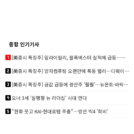
종합 인기기사
looks_one
[美증시 특징주] 일라이릴리, 블록버스터 실적에 급등…마운자로 매출 폭발
looks_two
[美증시 특징주] 양자컴퓨팅 오랜만에 폭등 랠리…디웨이브·아이온큐 주도
looks_3
[美증시 특징주] 금값 급등에 광산주 '훨훨'…뉴몬트·바릭마이닝 주도
looks_4
오너 3세 '실행형 뉴 리더십' 시대 연다
looks_5
"한화 웃고 KAI·현대로템 주춤"…방산 빅4 '희비'