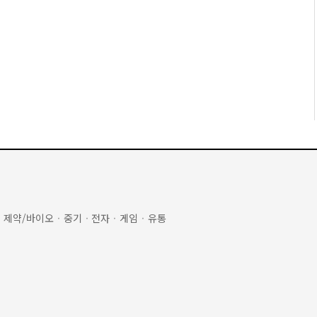
·
제약/바이오
·
중기
·
전자
·
게임
·
유통