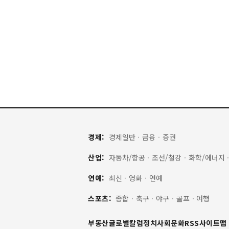
경제:
경제일반
·
금융
·
증권
산업:
자동차/항공
·
조선/철강
·
화학/에너지
연예:
최신
·
영화
·
연예
스포츠:
종합
·
축구
·
야구
·
골프
·
여행
부동산
글로벌
칼럼
정치
사회
문화
RSS
사이트맵