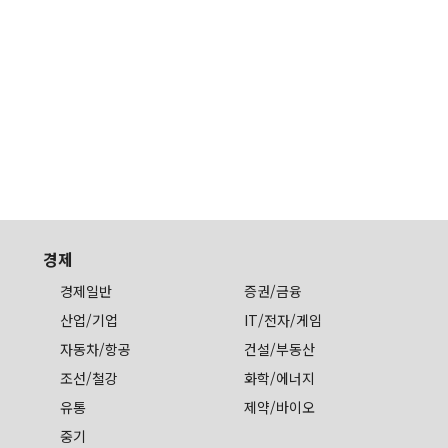
경제
경제일반
증권/금융
산업/기업
IT/전자/게임
자동차/항공
건설/부동산
조선/철강
화학/에너지
유통
제약/바이오
중기