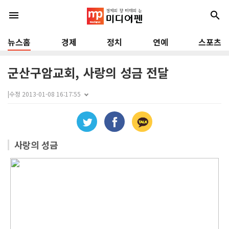
menu
search
뉴스홈
경제
정치
연예
스포츠
군산구암교회, 사랑의 성금 전달
|
수정 2013-01-08 16:17:55
사랑의 성금