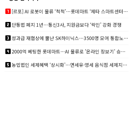
looks_one
[르포] AI 로봇이 물류 ‘척척’…롯데마트 ‘제타 스마트센터’ 가보니
looks_two
단통법 폐지 1년…통신3사, 지원금보다 ‘락인’ 강화 경쟁
looks_3
성과급 재협상에 뿔난 SK하이닉스…3500명 모여 통합노조 띄운다
looks_4
2000억 베팅한 롯데마트…AI 물류로 '온라인 장보기' 승부수
looks_5
농업법인 세제혜택 ‘상시화’…면세유·영세 음식점 세제지원도 연장