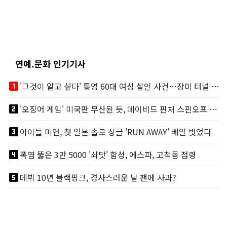
연예.문화 인기기사
looks_one
'그것이 알고 싶다' 통영 60대 여성 살인 사건…장미 터널 아래 킬러, 누구냐 넌?
looks_two
'오징어 게임' 미국판 무산된 듯, 데이비드 핀처 스핀오프 철회
looks_3
아이들 미연, 첫 일본 솔로 싱글 'RUN AWAY' 베일 벗었다
looks_4
폭염 뚫은 3만 5000 '쇠맛' 함성, 에스파, 고척돔 점령
looks_5
데뷔 10년 블랙핑크, 경사스러운 날 팬에 사과?