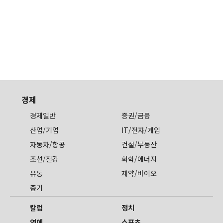
경제
경제일반
증권/금융
산업/기업
IT/전자/게임
자동차/항공
건설/부동산
조선/철강
화학/에너지
유통
제약/바이오
중기
칼럼
정치
연예
스포츠