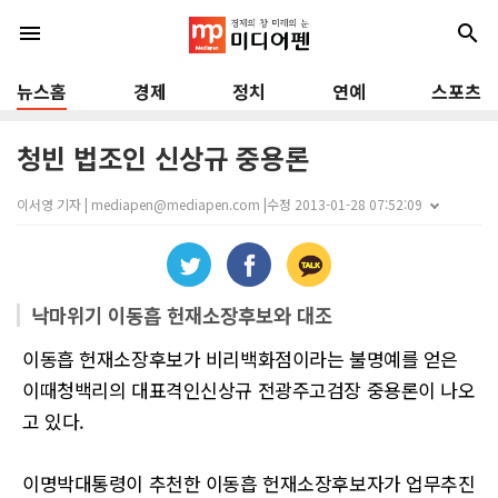
menu
search
뉴스홈
경제
정치
연예
스포츠
청빈 법조인 신상규 중용론
이서영 기자 | mediapen@mediapen.com |
수정 2013-01-28 07:52:09
낙마위기 이동흡 헌재소장후보와 대조
이동흡 헌재소장후보가 비리백화점이라는 불명예를 얻은
이때청백리의 대표격인신상규 전광주고검장 중용론이 나오
고 있다.
이명박대통령이 추천한 이동흡 헌재소장후보자가 업무추진