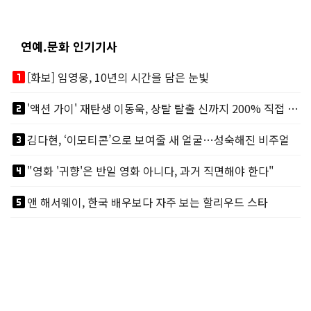
연예.문화 인기기사
looks_one
[화보] 임영웅, 10년의 시간을 담은 눈빛
looks_two
'액션 가이' 재탄생 이동욱, 상탈 탈출 신까지 200% 직접 소화
looks_3
김다현, ‘이모티콘’으로 보여줄 새 얼굴…성숙해진 비주얼
looks_4
"영화 '귀향'은 반일 영화 아니다, 과거 직면해야 한다"
looks_5
앤 해서웨이, 한국 배우보다 자주 보는 할리우드 스타