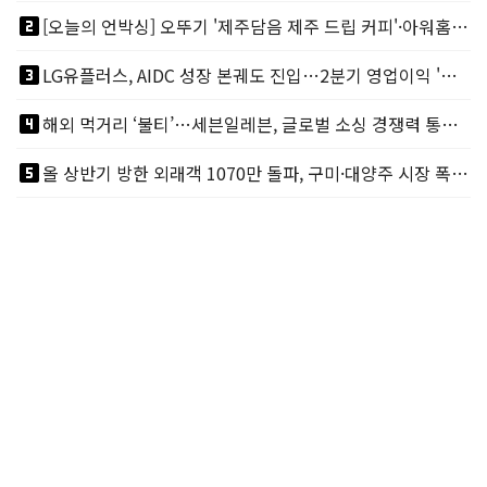
looks_two
[오늘의 언박싱] 오뚜기 '제주담음 제주 드립 커피'·아워홈 ‘갓석박지’ 外
looks_3
LG유플러스, AIDC 성장 본궤도 진입…2분기 영업이익 '역대 최대'
looks_4
해외 먹거리 ‘불티’…세븐일레븐, 글로벌 소싱 경쟁력 통했다
looks_5
올 상반기 방한 외래객 1070만 돌파, 구미·대양주 시장 폭발적 성장