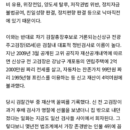
비 유용, 위장전입, 양도세 탈루, 저작권법 위반, 정치자금
불법공여, 친일성향 판결, 정치편향 판결 등으로 낙마직전
에 있기 때문이다.
이와는 반대로 차기 검찰총장후보로 거론되는신상규 전광
주고검장(65세)은 검찰내 대표적 청빈검사로 이름이 높다.
지난 2009년 3월 공개된 고위 공직자 재산공개내역에 따르
면 신상규 전 고검장은 강남구 개포동의 연립주택에 2억
2000만원 짜리 전세를 살고, 자동차는 잔존가치 99만원 짜
리 1995년형 프린스를 이용하는 등 신고 재산이 4억여원에
불과했다.
당시 검찰간부 중 재산액 꼴찌를 기록했다. 신 전 고검장이
과거 후배 검사가 명절에 선물을 보냈더니 집 밖으로 내던
졌다는 일화는 지금도 일선 검사들 사이에서 회자된다. 그
렇다보니 몇년전 법조계에서 가장 존경받는 인물 4위에 꼽