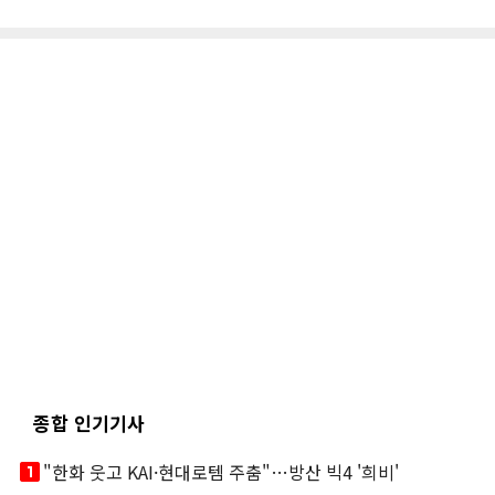
종합 인기기사
looks_one
"한화 웃고 KAI·현대로템 주춤"…방산 빅4 '희비'