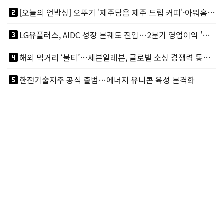
looks_two
[오늘의 언박싱] 오뚜기 '제주담음 제주 드립 커피'·아워홈 ‘갓석박지’ 外
looks_3
LG유플러스, AIDC 성장 본궤도 진입…2분기 영업이익 '역대 최대'
looks_4
해외 먹거리 ‘불티’…세븐일레븐, 글로벌 소싱 경쟁력 통했다
looks_5
한전기술지주 공식 출범…에너지 유니콘 육성 본격화