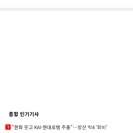
종합 인기기사
looks_one
"한화 웃고 KAI·현대로템 주춤"…방산 빅4 '희비'