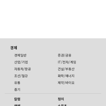
경제
경제일반
증권/금융
산업/기업
IT/전자/게임
자동차/항공
건설/부동산
조선/철강
화학/에너지
유통
제약/바이오
중기
칼럼
정치
연예
스포츠