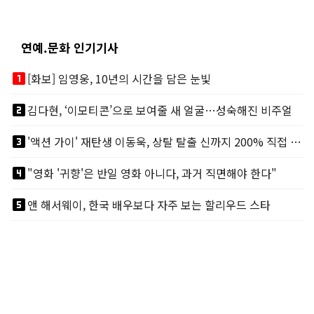
연예.문화 인기기사
looks_one
[화보] 임영웅, 10년의 시간을 담은 눈빛
looks_two
김다현, ‘이모티콘’으로 보여줄 새 얼굴…성숙해진 비주얼
looks_3
'액션 가이' 재탄생 이동욱, 상탈 탈출 신까지 200% 직접 소화
looks_4
"영화 '귀향'은 반일 영화 아니다, 과거 직면해야 한다"
looks_5
앤 해서웨이, 한국 배우보다 자주 보는 할리우드 스타