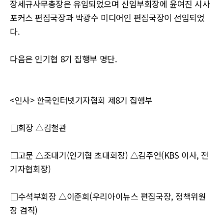
장세규사무총장은 유임되었으며 신임부회장에 윤여진 시사
포커스 편집국장과 박광수 미디어인 편집국장이 선임되었
다.
다음은 인기협 8기 집행부 명단.
<인사> 한국인터넷기자협회 제8기 집행부
□회장 △김철관
□고문 △조대기(인기협 초대회장) △김주언(KBS 이사, 전
기자협회장)
□수석부회장 △이준희(우리아이뉴스 편집국장, 정책위원
장 겸직)