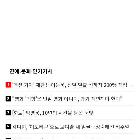
연예.문화 인기기사
looks_one
'액션 가이' 재탄생 이동욱, 상탈 탈출 신까지 200% 직접 소화
looks_two
"영화 '귀향'은 반일 영화 아니다, 과거 직면해야 한다"
looks_3
[화보] 임영웅, 10년의 시간을 담은 눈빛
looks_4
김다현, ‘이모티콘’으로 보여줄 새 얼굴…성숙해진 비주얼