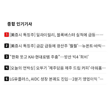
종합 인기기사
looks_one
[美증시 특징주] 일라이릴리, 블록버스터 실적에 급등…마운자로 매출 폭발
looks_two
[美증시 특징주] 금값 급등에 광산주 '훨훨'…뉴몬트·바릭마이닝 주도
looks_3
"한화 웃고 KAI·현대로템 주춤"…방산 빅4 '희비'
looks_4
[오늘의 언박싱] 오뚜기 '제주담음 제주 드립 커피'·아워홈 ‘갓석박지’ 外
looks_5
LG유플러스, AIDC 성장 본궤도 진입…2분기 영업이익 '역대 최대'