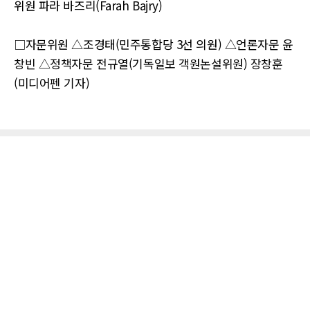
위원 파라 바즈리(Farah Bajry)
□자문위원 △조경태(민주통합당 3선 의원) △언론자문 윤
창빈 △정책자문 전규열(기독일보 객원논설위원) 장창훈
(미디어펜 기자)