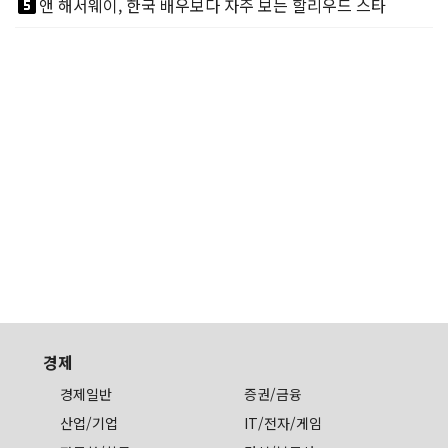
looks_5
앤 해서웨이, 한국 배우보다 자주 보는 할리우드 스타
경제
경제일반
증권/금융
산업/기업
IT/전자/게임