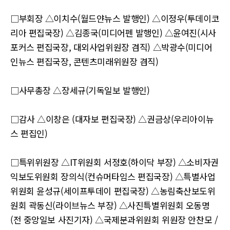
□부회장 △이치수(월드얀뉴스 발행인) △이정우(투데이코
리아 편집국장) △김종국(미디어펜 발행인) △윤여진(시사
포커스 편집국장, 대외사업위원장 겸직) △박광수(미디어
인뉴스 편집국장, 콘텐츠미래위원장 겸직)
□사무총장 △장세규(기독일보 발행인)
□감사 △이창은 (대자보 편집국장) △권금상(우리아이뉴
스 편집인)
□특위위원장 △IT위원회 서정호(하이닥 부장) △소비자권
익보도위원회 장의식(컨슈머타임스 편집국장) △특별사업
위원회 윤성규(세이프투데이 편집국장) △농림축산보도위
원회 곽동신(라이브뉴스 부장) △사진특별위원회 오동명
(전 중앙일보 사진기자) △국제분과위원회 위원장 안찬모 /