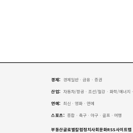
경제:
경제일반
·
금융
·
증권
산업:
자동차/항공
·
조선/철강
·
화학/에너지
연예:
최신
·
영화
·
연예
스포츠:
종합
·
축구
·
야구
·
골프
·
여행
부동산
글로벌
칼럼
정치
사회
문화
RSS
사이트맵