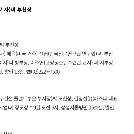
기자)씨 부친상
씨 부친상
) 혜윤(미국 거주) 선엽(한국천문연구원 연구원) 씨 부친
이사)씨 빙부상, 이주연(고양청소년수련관 교사) 씨 시부상 =
인 13일. ☎(02)2227-7500
대우건설 플랜트부문 부사장)씨 모친상, 김양선(㈜아스타 대표
업)씨 장모상 = 9일 오전 3시, 삼성서울병원 15호실, 발인