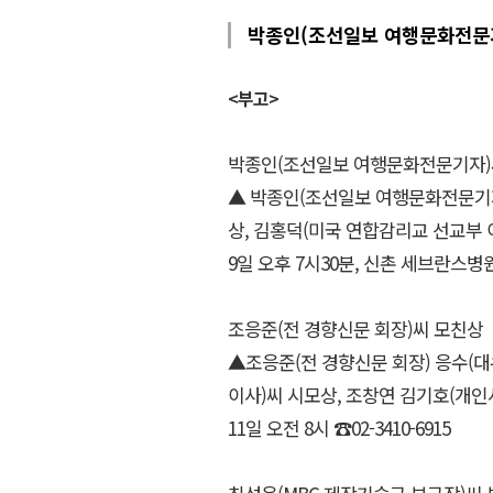
박종인(조선일보 여행문화전문
<부고>
박종인(조선일보 여행문화전문기자)
▲ 박종인(조선일보 여행문화전문기자
상, 김홍덕(미국 연합감리교 선교부 
9일 오후 7시30분, 신촌 세브란스병원, 발
조응준(전 경향신문 회장)씨 모친상
▲조응준(전 경향신문 회장) 응수(
이사)씨 시모상, 조창연 김기호(개인사
11일 오전 8시 ☎02-3410-6915