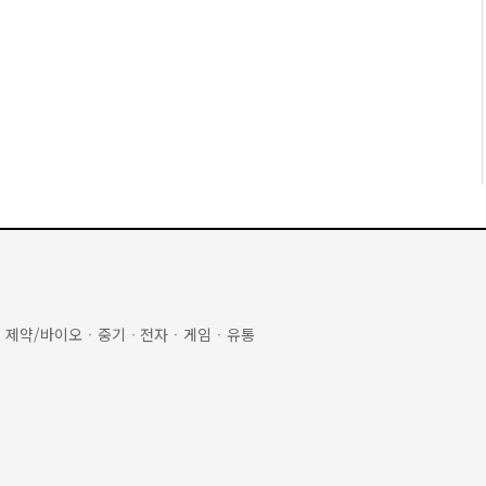
·
제약/바이오
·
중기
·
전자
·
게임
·
유통