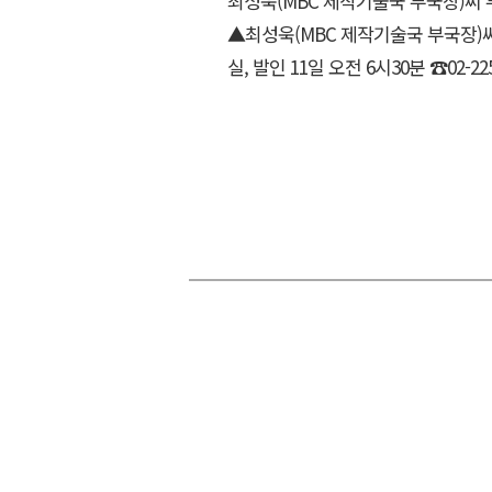
최성욱(MBC 제작기술국 부국장)씨
▲최성욱(MBC 제작기술국 부국장)씨 
실, 발인 11일 오전 6시30분 ☎02-225