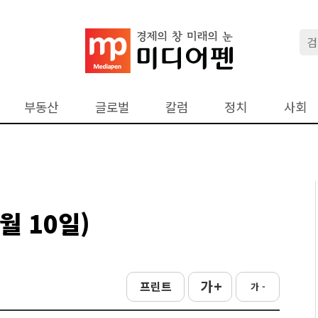
부동산
글로벌
칼럼
정치
사회
월 10일)
가 +
프린트
가 -