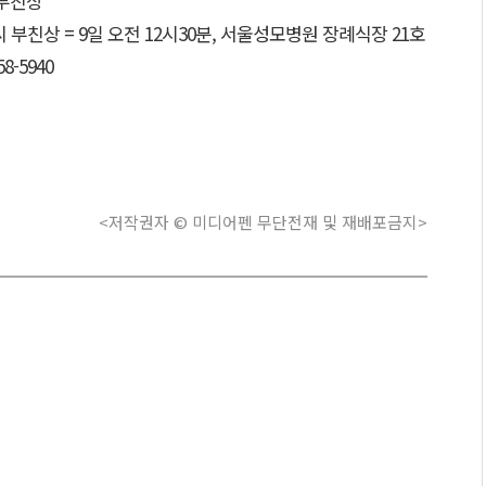
 부친상
부친상 = 9일 오전 12시30분, 서울성모병원 장례식장 21호
8-5940
<저작권자 © 미디어펜 무단전재 및 재배포금지>